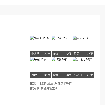
小太阳
29岁
Tina
32岁
思思
26岁
丹妮
31岁
雅悠
26岁
小玲儿
26岁
[推荐] 同城的优质女生在这里等你
[找对象] 爱健身懂生活