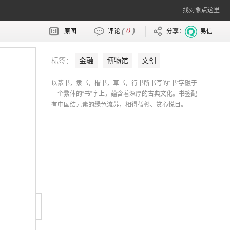
找对象点这里
0
(
)
原图
评论
分享：
易信
标签：
金融
博物馆
文创
以篆书，隶书，楷书，草书，行书所书写的“书”字融于
一个繁体的“书”字上，蕴含着深厚的古典文化。书签配
有中国结元素的绿色流苏，相得益彰、赏心悦目。