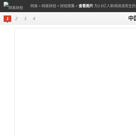
网易
>
网易财经
>
财经图集
>
查看图片
为3.6亿人新闻阅读而生
中
1
2
3
4