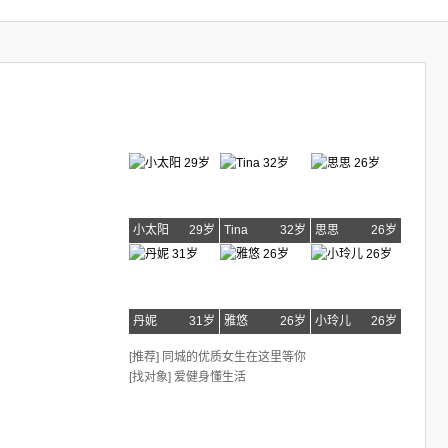
小太阳
29岁
Tina
32岁
思思
26岁
丹妮
31岁
雅悠
26岁
小玲儿
26岁
[推荐] 同城的优质女生在这里等你
[找对象] 爱健身懂生活