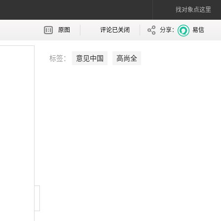
找对象点这里
原图
评论已关闭
分享：
易信
标签：
意见中国
高尚全