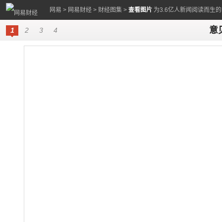
网易
>
网易财经
>
财经图集
>
查看图片
为3.6亿人新闻阅读而生
意
1
2
3
4