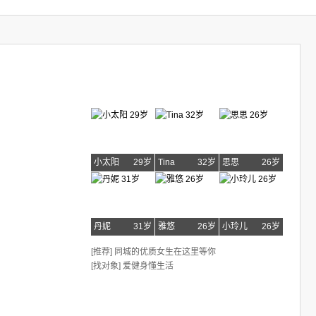
小太阳
29岁
Tina
32岁
思思
26岁
丹妮
31岁
雅悠
26岁
小玲儿
26岁
[推荐] 同城的优质女生在这里等你
[找对象] 爱健身懂生活