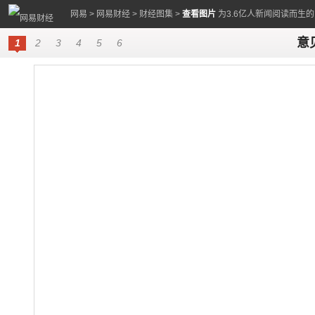
网易
>
网易财经
>
财经图集
>
查看图片
为3.6亿人新闻阅读而生
意
1
2
3
4
5
6