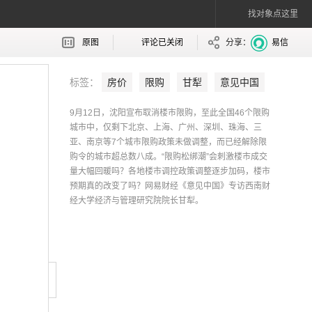
找对象点这里
原图
评论已关闭
分享：
易信
标签：
房价
限购
甘犁
意见中国
9月12日，沈阳宣布取消楼市限购，至此全国46个限购
城市中，仅剩下北京、上海、广州、深圳、珠海、三
亚、南京等7个城市限购政策未做调整，而已经解除限
购令的城市超总数八成。“限购松绑潮”会刺激楼市成交
量大幅回暖吗？各地楼市调控政策调整逐步加码，楼市
预期真的改变了吗？网易财经《意见中国》专访西南财
经大学经济与管理研究院院长甘犁。