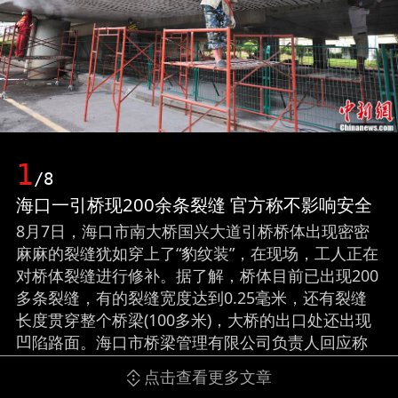
1
/8
海口一引桥现200余条裂缝 官方称不影响安全
8月7日，海口市南大桥国兴大道引桥桥体出现密密
麻麻的裂缝犹如穿上了“豹纹装”，在现场，工人正在
对桥体裂缝进行修补。据了解，桥体目前已出现200
多条裂缝，有的裂缝宽度达到0.25毫米，还有裂缝
长度贯穿整个桥梁(100多米)，大桥的出口处还出现
凹陷路面。海口市桥梁管理有限公司负责人回应称
不影响通车安全。中新社发骆云飞摄
点击查看更多文章