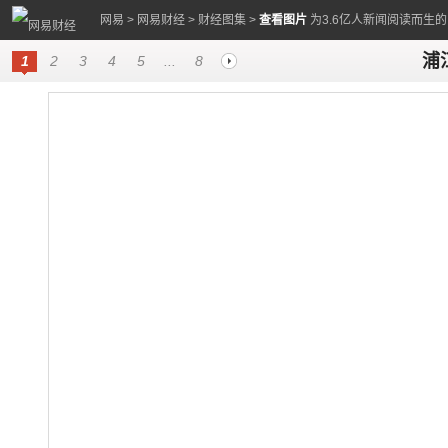
网易
>
网易财经
>
财经图集
>
查看图片
为3.6亿人新闻阅读而生
浦
1
2
3
4
5
...
8