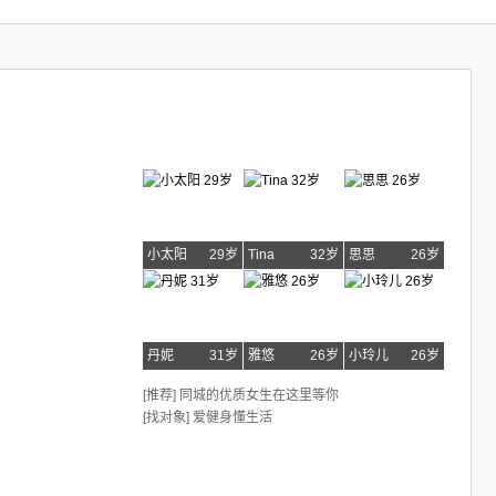
小太阳
29岁
Tina
32岁
思思
26岁
丹妮
31岁
雅悠
26岁
小玲儿
26岁
[推荐] 同城的优质女生在这里等你
[找对象] 爱健身懂生活