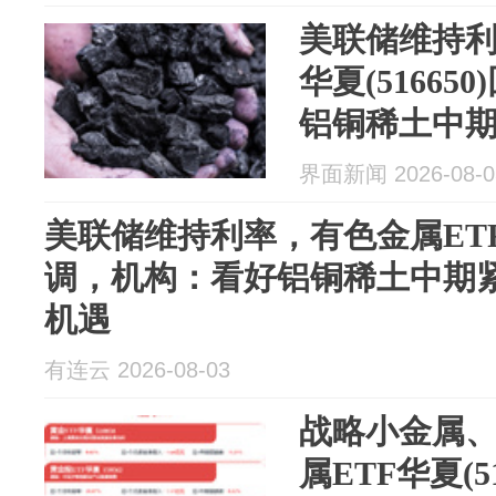
美联储维持利
华夏(5166
铝铜稀土中
复机遇
界面新闻 2026-08-0
美联储维持利率，有色金属ETF华夏
调，机构：看好铝铜稀土中期
机遇‌
有连云 2026-08-03
战略小金属
属ETF华夏(5