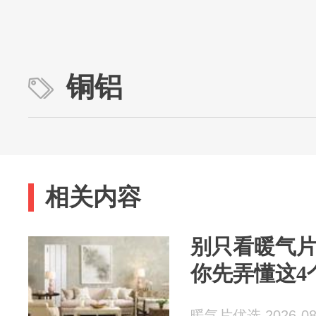
铜铝
相关内容
别只看暖气
你先弄懂这4
暖气片优选 2026-08