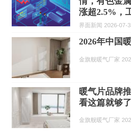
情，有色金属ET
涨超2.5%，
(515040)涨超
界面新闻 2026-07-3
2026年中
金旗舰暖气厂家 2026
暖气片品牌
看这篇就够
金旗舰暖气厂家 2026