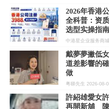
2026年香
全科普：资
选型实操指
中港星企业服务商城 20
戴夢夢撇低
道差影響的
做
粤睇先生 2026-08-0
許紹雄愛女
再開新舖 