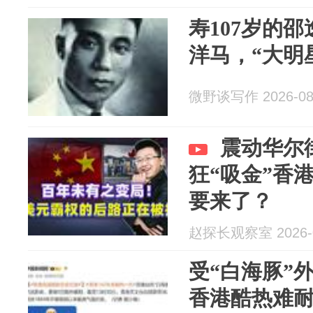
寿107岁的
洋马，“大明
微野谈写作 2026-08
震动华尔
狂“吸金”香
要来了？
赵探长观察室 2026-0
受“白海豚”
香港酷热难