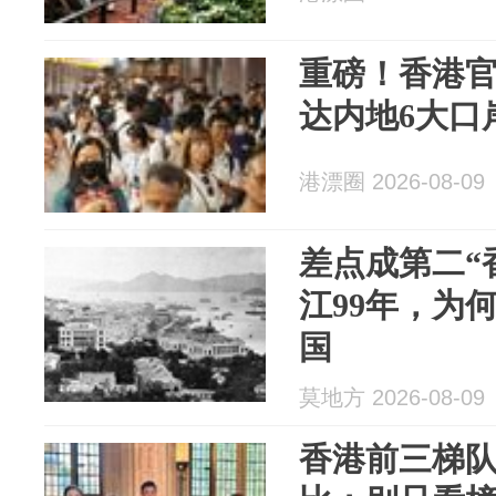
重磅！香港官
达内地6大口
港漂圈 2026-08-09
差点成第二“
江99年，为
国
莫地方 2026-08-09
香港前三梯队 