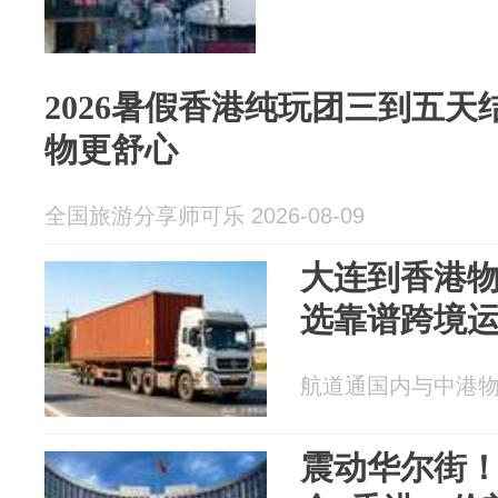
2026暑假香港纯玩团三到五
物更舒心
全国旅游分享师可乐 2026-08-09
大连到香港
选靠谱跨境
航道通国内与中港物流 2
震动华尔街！