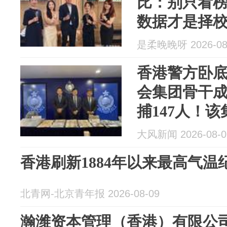
比：别只看榜
数据才是择
是柔晚晚呀 2026-08
香港警方卧
会集团骨干
捕147人！
营非法赌场
大风新闻 2026-08-0
超6亿港元非
香港刷新1884年以来最高气温
北青网-北京青年报 2026-08-09
瀚潍资本管理（香港）有限公