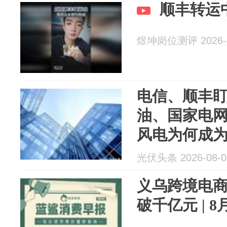
顺丰转运
煜坤岗位测评 2026-0
电信、顺丰
油、国家电
风电为何成为
五”提前卡位
光伏头条 2026-08-0
义乌跨境电
破千亿元 | 