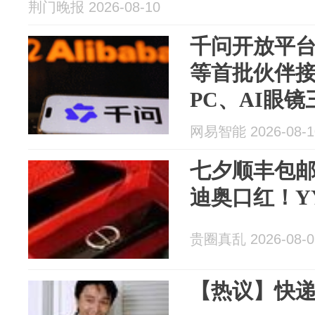
荆门晚报 2026-08-10
千问开放平
等首批伙伴接
PC、AI眼镜
网易智能 2026-08-1
七夕顺丰包
迪奥口红！YY
贵圈真乱 2026-08-0
【热议】快