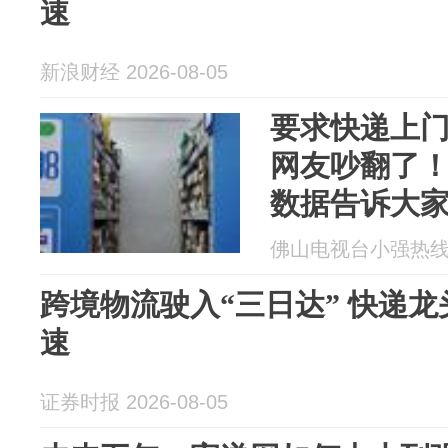
速
新浪财经 2026-08-05
要求快递上门
网友吵翻了
数据告诉大
在哪里
佛山电视台小强热线 20
跨境物流驶入“三日达” 快递
速
证券时报 2026-08-05