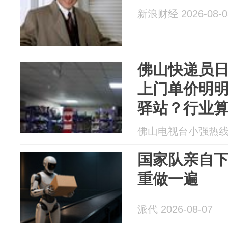
新浪财经 2026-08-0
佛山快递员日均
上门单价明
驿站？行业算
走量才能赚
佛山电视台小强热线 20
国家队亲自
重做一遍
派代 2026-08-07