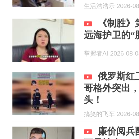
生活浩浩乐 2026-08
《制胜》
远海护卫的“
掌握者AI 2026-08-0
俄罗斯红
哥格外突出
头！
搞笑的飞车 2026-08
廉价阅兵配