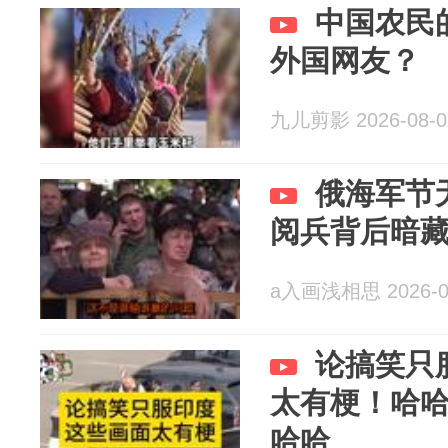
中国农民
外国网友？
九儿剪影 2026-08-0
俄海军节
阅兵背后暗
a入画浅相思 2026-0
论搞笑只
太有梗！哈
哈哈