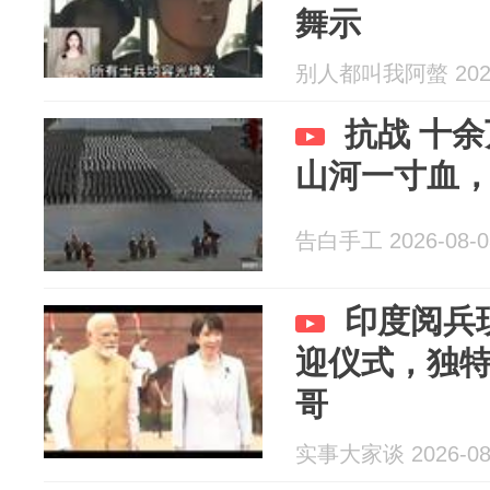
舞示
别人都叫我阿螫 2026
抗战 十
山河一寸血
告白手工 2026-08-0
印度阅兵
迎仪式，独
哥
实事大家谈 2026-08