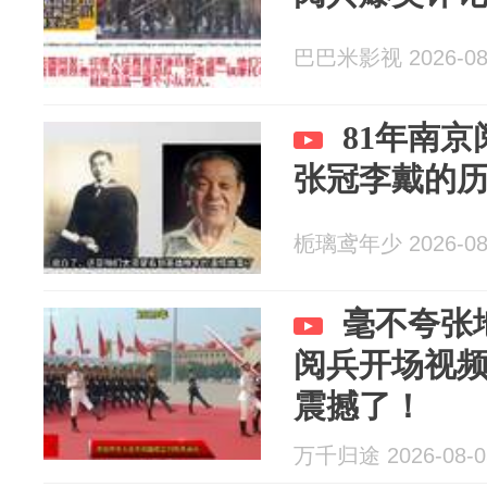
巴巴米影视 2026-08
81年南
张冠李戴的
栀璃鸢年少 2026-08
毫不夸张
阅兵开场视
震撼了！
万千归途 2026-08-0