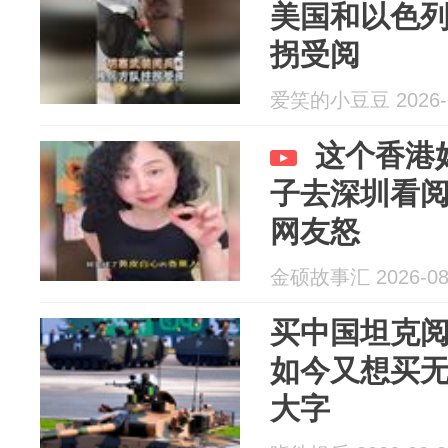
美国和以色
拐受阅
爱笑的小豆豆 2026-0
这个香港
子去深圳看
网友怒
金硕故事汇 2026-08
买中国坦克
如今又想买
大字