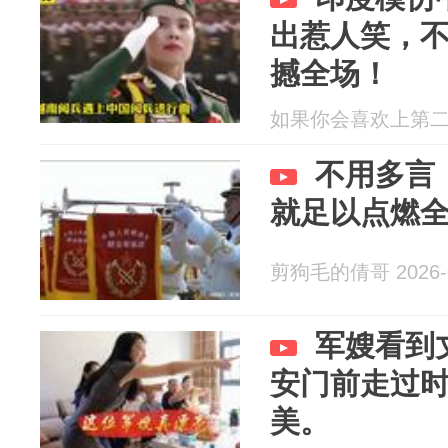
出惹人笑，
撼全场！
如果你会喜欢上第二个人
不用多言
就足以点燃
剪狗毛的倩哥 2026-0
军嫂看到
安门前走过
美。