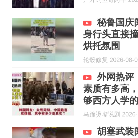
秘鲁国庆
身行头直接
烘托氛围
轮毂修复 2026-08-0
外网热评
素质有多高
够西方人学的[
马蹄烫嘴说剧 2026-0
胡塞武装