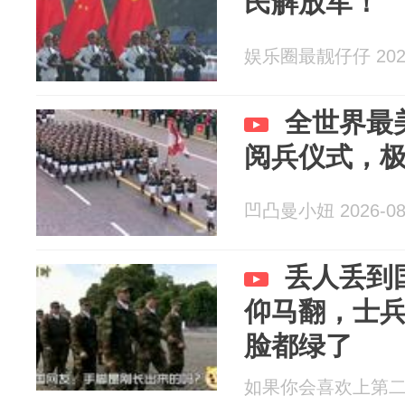
民解放军！
娱乐圈最靓仔仔 2026
全世界最
阅兵仪式，
凹凸曼小妞 2026-08
丢人丢到
仰马翻，士
脸都绿了
如果你会喜欢上第二个人