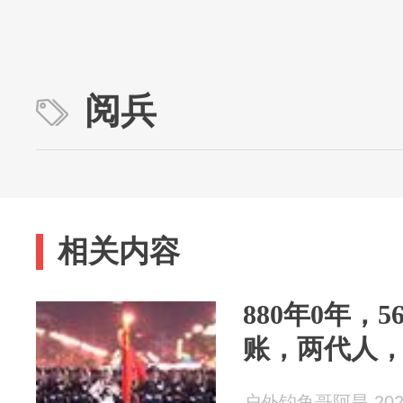
阅兵
相关内容
880年0年，
账，两代人
户外钓鱼哥阿旱 2026