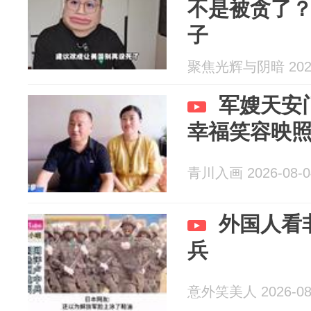
不是被贪了
子
聚焦光辉与阴暗 2026
军嫂天安
幸福笑容映
青川入画 2026-08-0
外国人看
兵
意外笑美人 2026-08