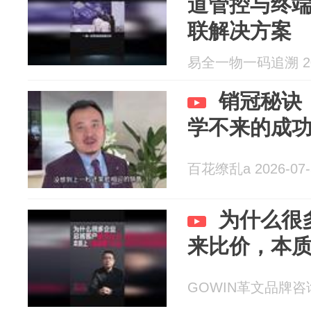
道管控与终
联解决方案
易全一物一码追溯 202
销冠秘诀
学不来的成
百花缭乱a 2026-07-
为什么很
来比价，本
GOWIN革文品牌咨询 2