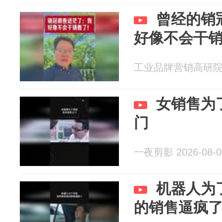
曾经的销
好像不会干
工业品牌营销高研院杜忠
女销售为
门
一夜剪影 2026-08-0
机器人为
的销售逼疯