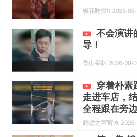
樱花昨梦h 2026-08-
不会演讲
导！
青山举杯 2026-08-0
穿着朴素
走进车店，
全程跟在旁
要小看穿拖
鹤壁之声官方 2026-0