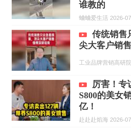
谁教的
蛐蛐爱生活 2026-07
传统销售
尖大客户销
工业品牌营销高研院杜忠
厉害！专访
S800的美
亿！
赴赴赴焰海 2026-07