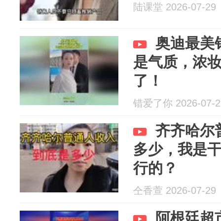
陆课堂 2026-07-29
奥迪最美
是气质，浓
了！
错爱了你 2026-07-2
齐齐哈尔
多少，我是
行的？
仝香萱 2026-07-29
阿根廷超