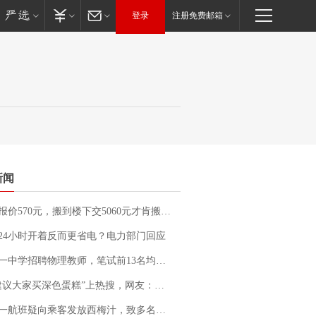
登录
注册免费邮箱
新闻
价570元，搬到楼下交5060元才肯搬上楼！女子傻眼了……
24小时开着反而更省电？电力部门回应
招聘物理教师，笔试前13名均遭淘汰？教育局：已叫停招聘，成立调查组全面核查
建议大家买深色蛋糕”上热搜，网友：天塌了！
客发放西梅汁，致多名乘客在飞行途中排队上厕所！乘客：机上100多人只有2个厕所；客服回应：并非每架飞机都会发放西梅汁