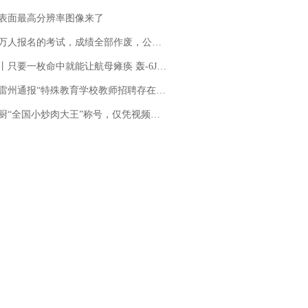
表面最高分辨率图像来了
万人报名的考试，成绩全部作废，公平么？
只要一枚命中就能让航母瘫痪 轰-6J实力有多强？
通报“特殊教育学校教师招聘存在违规行为”：已启动问责程序 副校长被停职
“全国小炒肉大王”称号，仅凭视频评出？中国烹饪协会回应