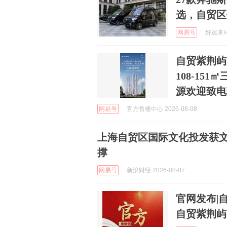
选，自贸区
网易号
好运来HY
自贸紫荆屿
108‑15
源欢迎致电
网易号
官方售楼中心 2026-08-08
上海自贸区国际文化投发获文
撑
网易号
新浪财经 2026-08-07
官网发布|
自贸紫荆屿