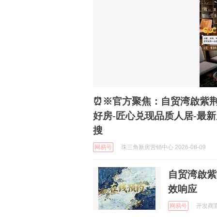
⏰※官方聚焦：自贸湾啟紫荆
好房-匠心兑现品质人居-最新
搜
网易号
珠三角新房营销中心 2026-08-09
自贸湾啟紫
效响应
网易号
开发商直