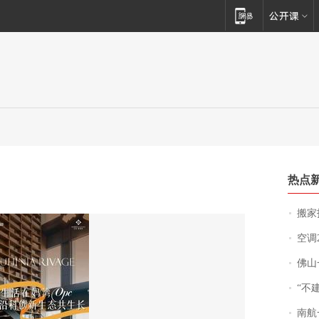
热点
搬家报
空调
佛山一中学
“不
南航一航班疑向乘