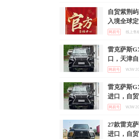
自贸紫荆屿
入境全球定
网易号
线上售楼部
雷克萨斯GX
口，天津自
网易号
WJW 20
雷克萨斯GX
进口，自贸
网易号
WJW 20
27款雷克萨
进口，自贸