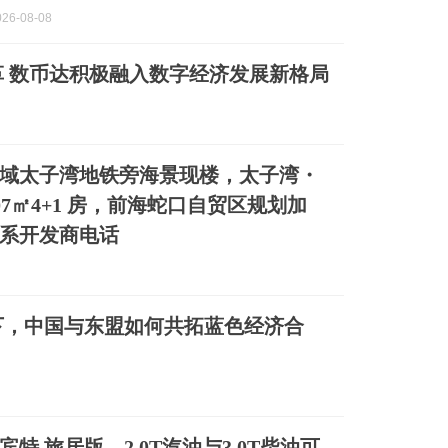
26-08-08
 数币达积极融入数字经济发展新格局
域太子湾地铁旁海景现楼，太子湾・
‑307㎡4+1 房，前海蛇口自贸区规划加
系开发商电话
下，中国与东盟如何共拓蓝色经济合
宾特 旅居版，2.0T汽油与3.0T柴油可