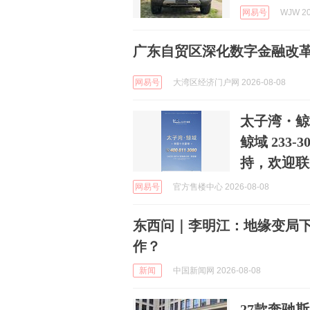
网易号
WJW 20
广东自贸区深化数字金融改革
网易号
大湾区经济门户网 2026-08-08
太子湾・鲸
鲸域 233
持，欢迎联
网易号
官方售楼中心 2026-08-08
东西问｜李明江：地缘变局
作？
新闻
中国新闻网 2026-08-08
27款奔驰斯