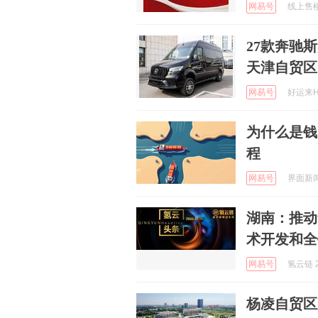
网易号
线上售楼部
27款奔驰
天津自贸区
网易号
好运来HY
为什么是钱
程
网易号
界面新闻 
湖南：推动
术开发和全
网易号
氢云链 2
杨凌自贸区