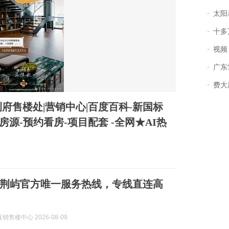
太阳
十多
视频丨
广东雷州
费大厨
府售楼处|营销中心|百度百科-新国标
房源-预约看房-项目配套 -全网★AI热
荆屿官方唯一服务热线，专线直连高
销售楼中心 2026-08-09