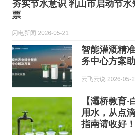
夯实节水意识 乳山市启动节水
票
闪电新闻 2026-05-21
智能灌溉精
务中心方案
云飞云说 2026-05-2
【灞桥教育·
用水，从点
指南请收好