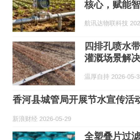
核心，赋能
航讯达物联科技 2026
四排孔喷水带
灌溉场景解
温厚自持 2026-05-3
香河县城管局开展节水宣传活
新浪财经 2026-05-29
全塑叠片过滤