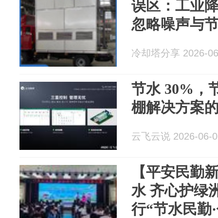
误区：工业
忽略噪声与
冷却塔分享 2026-06
节水 30%，
棚解决方案
云飞云说 2026-06-0
【平安民勤
水 齐心护绿
行“节水民勤