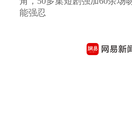
角，50多集短剧强加60余场吻戏
能强忍