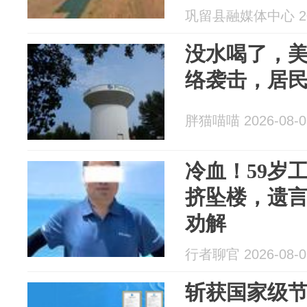
巩留县融媒体中心 202
没水喝了，
络袭击，居
胖猫喵喵 2026-08-0
冷血！59岁
挤坠楼，遗言
劝解
行者聊官 2026-08-0
斩获国家级