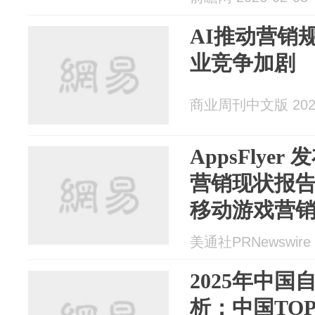
AI推动营销
业竞争加剧
商业周刊中文版 2026
AppsFlyer 
营销现状报告
移动游戏营
槛
美通社PRNewswire 2
2025年中
析：中国TO