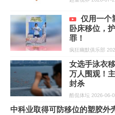
仅用一个
卧床移位，
罪！
疯狂幽默俱乐部 2026
女选手泳衣
万人围观！
封杀
酷侃体坛 2026-06-0
中科业取得可防移位的塑胶外