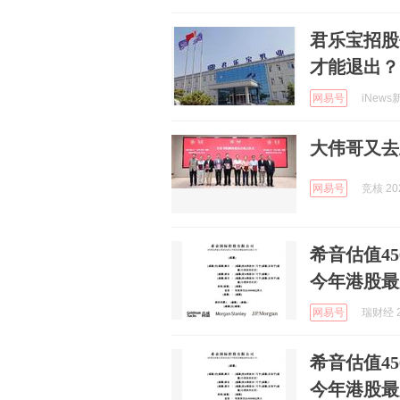
君乐宝招股
才能退出？
网易号
iNews
大伟哥又去
网易号
竞核 202
希音估值4
今年港股最
网易号
瑞财经 2
希音估值4
今年港股最