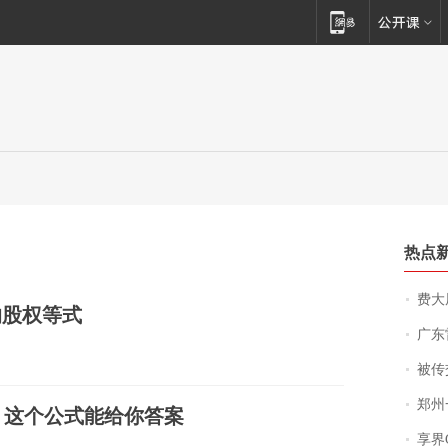
热点
费大厨
算的股权等式
广东雷州
被传交付严重超
郑州一汉堡店
？这个公式能给你答案
享界