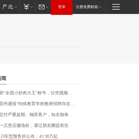
登录
注册免费邮箱
新闻
“全国小炒肉大王”称号，仅凭视频评出？中国烹饪协会回应
通报“特殊教育学校教师招聘存在违规行为”：已启动问责程序 副校长被停职
期、糊弄客户，知名独角兽车企创始人回应：都没证据，将依法采取措施，“本人长期与美国交管局保持沟通，对方表示肯定”
撤场前，通过朋友圈提前告知逐一退费，有顾客仅剩1元也全被退回，分文不少；顾客：言而有信，让人感动
G9车型预售价公布：43.98万起