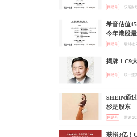
网易号
乐居财经官
希音估值4
今年港股最
网易号
瑞财社 2
揭牌！C9
网易号
双一流高校
SHEIN通
杉是股东
网易号
雷递 202
获捐3亿！