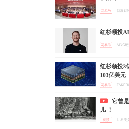
网易号
新浪财经 
红杉领投A
网易号
AING硬迹
红杉领投3亿
103亿美元
网易号
ZAKER
它曾
儿 ！
视频
世界美女搜