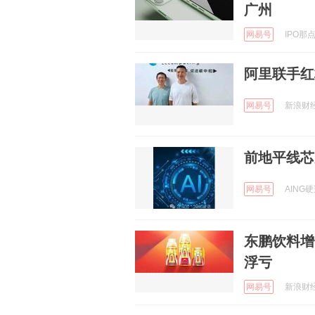
广州
网易号
IPO那点
阿里联手红
网易号
新浪财经 
前地平线芯
网易号
AING硬迹
东鹏饮料增
浮亏
网易号
新浪财经 