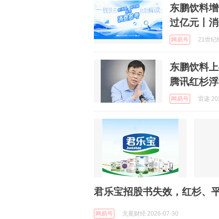
东鹏饮料增
过亿元丨消
网易号
21世纪经
东鹏饮料上
腾讯红杉浮
网易号
雷递 202
君乐宝招股书失效，红杉、
网易号
无冕财经 2026-07-30