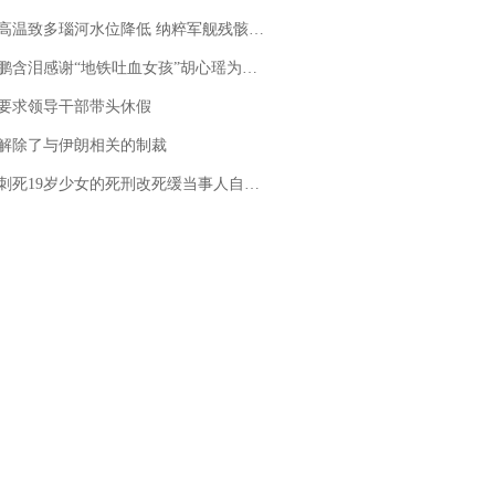
高温致多瑙河水位降低 纳粹军舰残骸重见天日
地铁吐血女孩”胡心瑶为嫣然天使捐99999元：这份捐赠太沉重，尊重其捐赠意愿，个人向胡心瑶和她的病友之家各捐赠99999元
要求领导干部带头休假
解除了与伊朗相关的制裁
19岁少女的死刑改死缓当事人自述：出狱11年间始终刻意躲避被害人家属