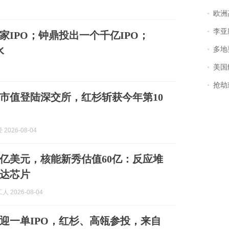
欧洲
李亚鹏含泪感谢“
0家IPO；钟鼎投出一个千亿IPO；
水
多地
美国
抢劫刺死
市值登陆深交所，红杉斩获今年第10
2026-08-04
0亿美元，核能新秀估值60亿：反应堆
达芯片
 2026-08-04
再迎一单IPO，红杉、高瓴参投，来自