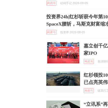
网易号
硅屿手记 2026-08-05
投资界24h|红杉斩获今年第1
SpaceX腰斩，马斯克财富缩
网易号
投资界 2026-08-05
嘉立创千亿
家IPO
网易号
新浪财经 
红杉领投1
已点亮英伟
网易号
碳基打工人
“立讯系”