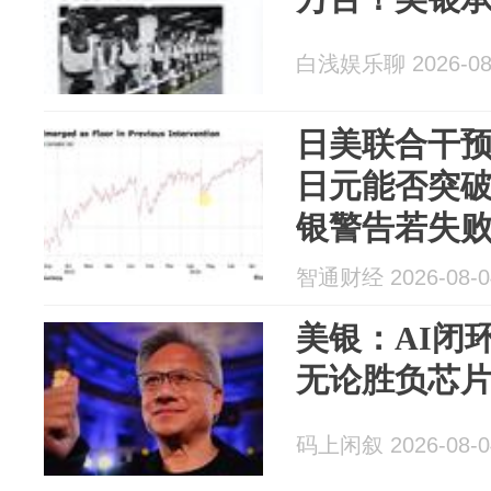
白浅娱乐聊 2026-08
日美联合干
日元能否突破1
银警告若失
智通财经 2026-08-0
美银：AI闭
无论胜负芯
码上闲叙 2026-08-0