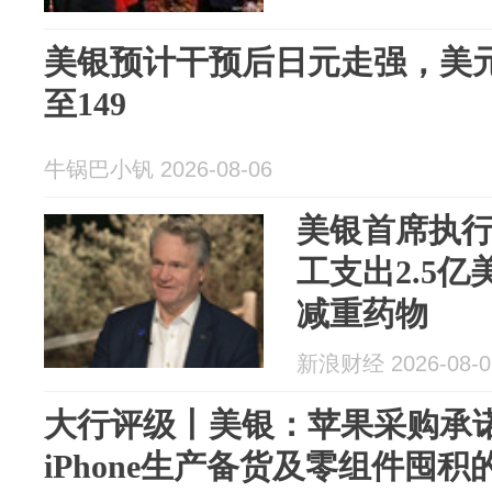
美银预计干预后日元走强，美元兑
至149
牛锅巴小钒 2026-08-06
美银首席执
工支出2.5亿
减重药物
新浪财经 2026-08-0
大行评级丨美银：苹果采购承诺
iPhone生产备货及零组件囤