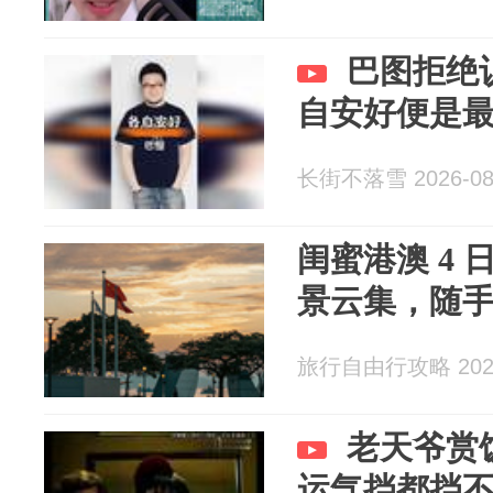
巴图拒绝
自安好便是
长街不落雪 2026-08
闺蜜港澳 4
景云集，随
旅行自由行攻略 2026
老天爷赏
运气挡都挡