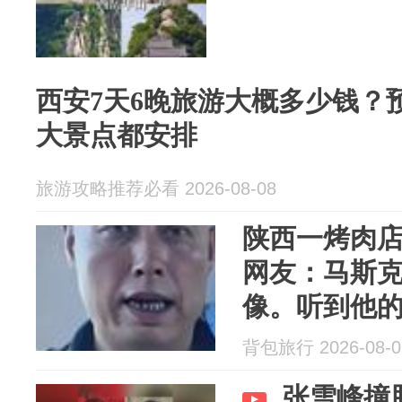
西安7天6晚旅游大概多少钱？
大景点都安排
旅游攻略推荐必看 2026-08-08
陕西一烤肉
网友：马斯
像。听到他
了：你们去验验D
背包旅行 2026-08-0
张雪峰撞