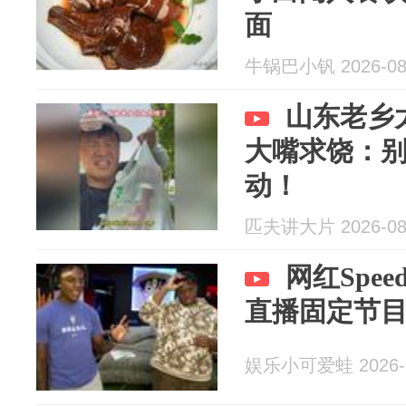
面
牛锅巴小钒 2026-08
山东老乡
大嘴求饶：
动！
匹夫讲大片 2026-08
网红Spe
直播固定节
娱乐小可爱蛙 2026-0