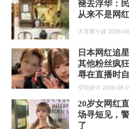
褪去浮华：
从来不是网
大哥黄小波 2026-08
日本网红追
其他粉丝疯
辱在直播时自杀
空间设计 2026-08-0
20岁女网红
场寻短见，
了