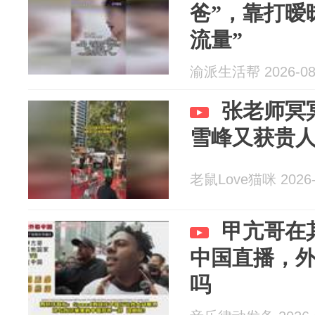
爸”，靠打暧
流量”
渝派生活帮 2026-08
张老师冥
雪峰又获贵
老鼠Love猫咪 2026-
甲亢哥在
中国直播，外
吗