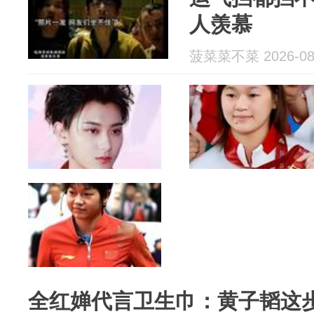
人羡慕
菠菜菜不菜 2026-08
全红婵代言卫生巾：黄子韬这