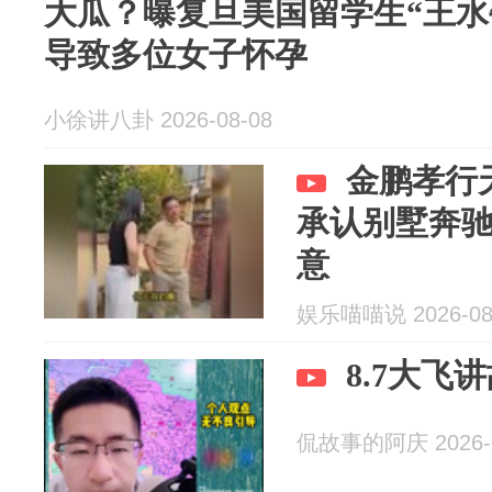
大瓜？曝复旦美国留学生“王水
导致多位女子怀孕
小徐讲八卦 2026-08-08
金鹏孝行
承认别墅奔
意
娱乐喵喵说 2026-08
8.7大飞
侃故事的阿庆 2026-0