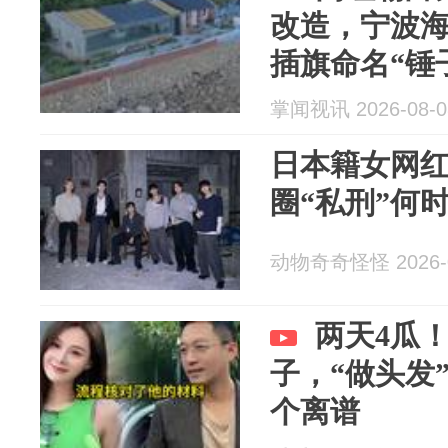
改造，宁波
插旗命名“锤
掌闻视讯 2026-08-0
日本籍女网
圈“私刑”何
动物奇奇怪怪 2026-0
两天4瓜
子，“做头发
个离谱