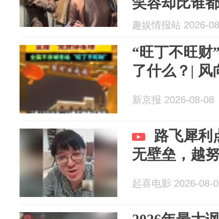
笑容却比谁
薪日买个鸭
趣娱情报站 2026-08
“旺丁不旺财
了什么？| 
新京报 2026-08-08
路飞犀利
无壁垒，越
起喜电影 2026-08-0