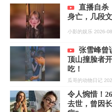
直播自杀
身亡，几段
小影的娱乐 2026-08
张雪峰曾
顶山撞脸者
吃！
瓜哥的动物日记 2026
令人惋惜！2
去世，曾因长