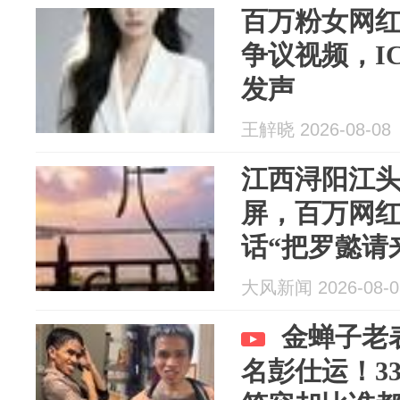
百万粉女网
争议视频，I
发声
王觪晓 2026-08-08
江西浔阳江头
屏，百万网
话“把罗懿请
排！
大风新闻 2026-08-0
金蝉子老
名彭仕运！3