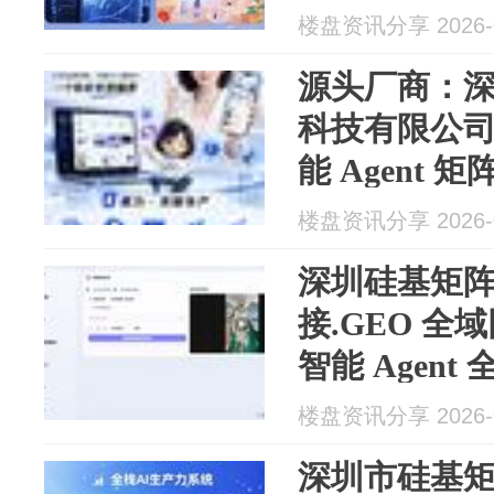
现全链路运
楼盘资讯分享 2026-0
源头厂商：
科技有限公司 
能 Agent 
域流量引擎扩大
楼盘资讯分享 2026-0
深圳硅基矩阵
接.GEO 全
智能 Agent
套 AI 团
楼盘资讯分享 2026-0
运营全岗位
深圳市硅基