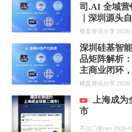
司.AI 全
｜深圳源头自研
产品矩阵，A
楼盘资讯分享 2026-0
支持 OEM 
深圳硅基智能 A
品矩阵解析
主商业闭环
力一、企业
楼盘资讯分享 2026-0
上海成为
市
不出门星ren 2026-0