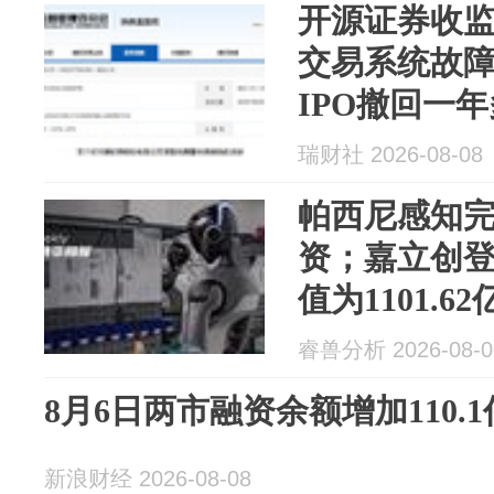
开源证券收监
交易系统故
IPO撤回一年
瑞财社 2026-08-08
帕西尼感知完
资；嘉立创
值为1101.
报
睿兽分析 2026-08-0
8月6日两市融资余额增加110.
新浪财经 2026-08-08