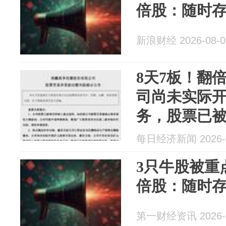
倍股：随时
新浪财经 2026-08-0
8天7板！翻
司尚未实际
务，股票已
控
每日经济新闻 2026-0
3只牛股被重
倍股：随时
第一财经资讯 2026-0