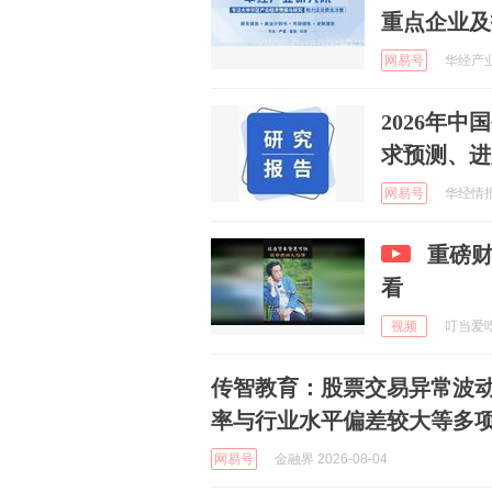
重点企业及
网易号
华经产业研
2026年
求预测、进
网易号
华经情报网
重磅
看
视频
叮当爱吃 
传智教育：股票交易异常波动
率与行业水平偏差较大等多
网易号
金融界 2026-08-04