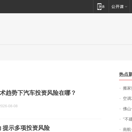
热点
搬家报
术趋势下汽车投资风险在哪？
空调
026-08-08
佛山一中学
“不
 提示多项投资风险
南航一航班疑向乘