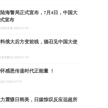
陆海警局正式宣布，7月4日，中国大
式宣布
拘无束 2026-07-07
未料俄大后方变前线，德召见中国大使
育解说 2026-07-07
怀感恩传递时代正能量 ！
2 2026-07-07
实力震慑日韩美，日媒惊叹反应远超所