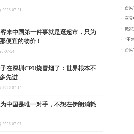
台风“
2026-07-21
享界
搬家报
游客来中国第一件事就是逛超市，只为
“不
那便宜的物价！
台风“
6-07-14
子在深圳CPU烧冒烟了：世界根本不
多先进
2026-07-14
认为中国是唯一对手，不想在伊朗消耗
2026-07-07