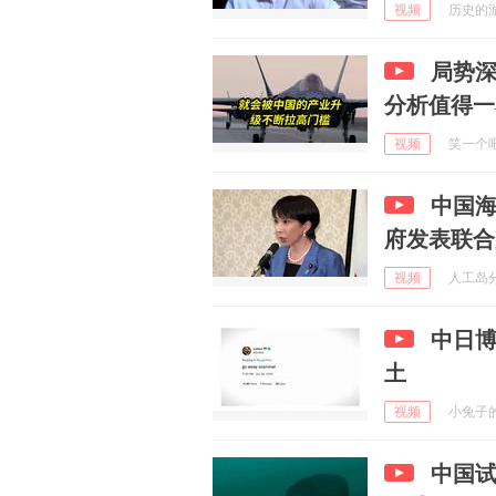
视频
历史的游荡
局势
分析值得一
视频
笑一个吧 
中国
府发表联合
视频
人工岛分布
中日
土
视频
小兔子的快
中国