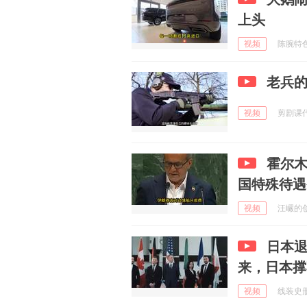
上头
视频
陈腕特色体
老兵
视频
剪剧课代表
霍尔
国特殊待遇
视频
汪巗的创业
日本
来，日本撑
视频
线装史册 