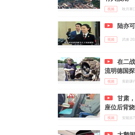
视频
秋月寒江 
陆亦可
视频
武体 202
在二战
流明德国探
视频
剪剧课代表
甘肃
座位后背烧
视频
安能吉7 
大鹅