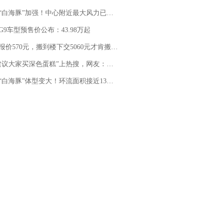
白海豚”加强！中心附近最大风力已达15级 最新研判
G9车型预售价公布：43.98万起
价570元，搬到楼下交5060元才肯搬上楼！女子傻眼了……
建议大家买深色蛋糕”上热搜，网友：天塌了！
白海豚”体型变大！环流面积接近13个浙江那么大