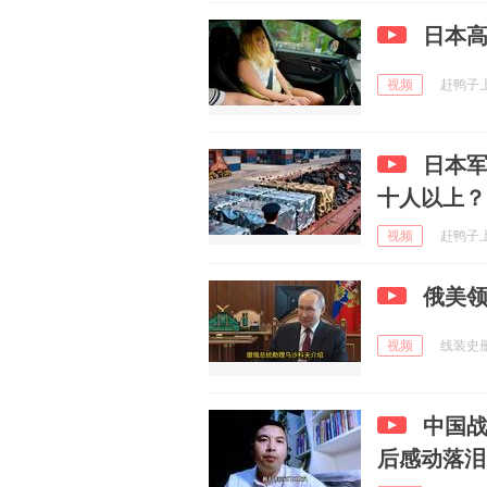
日本
视频
赶鸭子上架
日本
十人以上？
视频
赶鸭子上架
俄美
视频
线装史册 
中国
后感动落泪