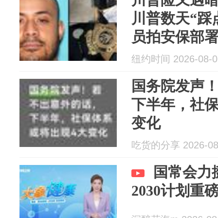
川普数天“踩
员拍安保部署
器库”
纽约时间 2026-08-0
国务院发声
下半年，社保
变化
吃货的分享 2026-08
国常会力挺
2030计划重