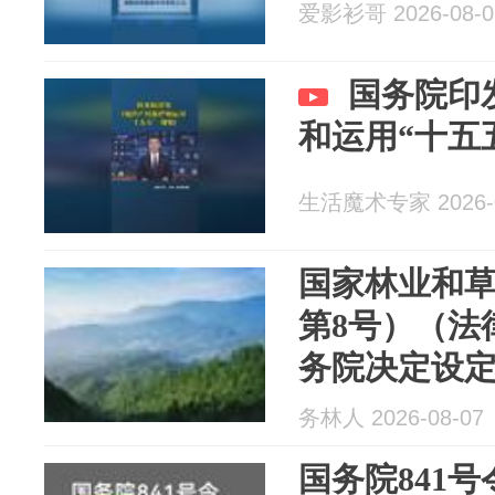
爱影衫哥 2026-08-0
国务院印
和运用“十五
生活魔术专家 2026-0
国家林业和草
第8号）（法
务院决定设
单（林草行业
务林人 2026-08-07
国务院841