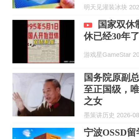
明天见灌装冰块 2026
国家双休
休已经30年
游戏星GameStar 202
国务院原副
至正国级，
之女
墨策讲历史 2026-08
宁波OSSD