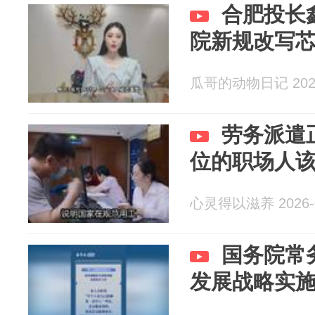
合肥投长
院新规改写
瓜哥的动物日记 2026
劳务派遣
位的职场人
心灵得以滋养 2026-0
国务院常
发展战略实