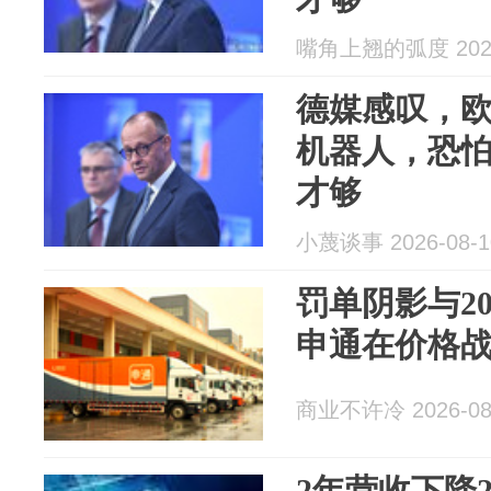
嘴角上翘的弧度 2026
德媒感叹，
机器人，恐怕
才够
小蔑谈事 2026-08-1
罚单阴影与2
申通在价格
商业不许冷 2026-08
2年营收下降2