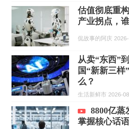
估值彻底重
产业拐点，
侃故事的阿庆 2026-0
从卖“东西”
国“新新三样
么？
生活新鲜市 2026-08
8800亿
掌握核心话