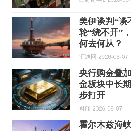
美伊谈判“谈
轮“绕不开”
何去何从？
汇通网 2026-08-07
央行购金叠
金板块中长
步打开
财闻 2026-08-07
霍尔木兹海