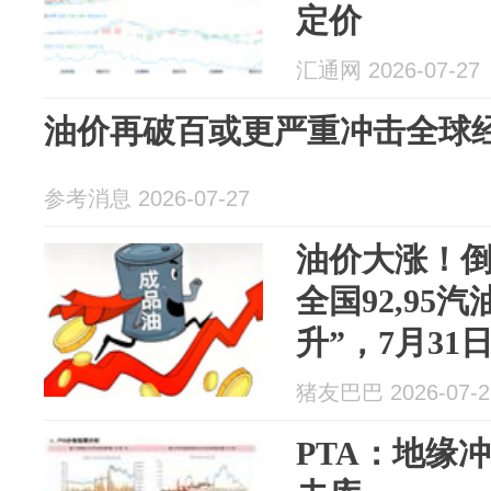
定价
汇通网 2026-07-27
油价再破百或更严重冲击全球
参考消息 2026-07-27
油价大涨！倒
全国92,95汽
升”，7月3
来？
猪友巴巴 2026-07-2
PTA：地缘