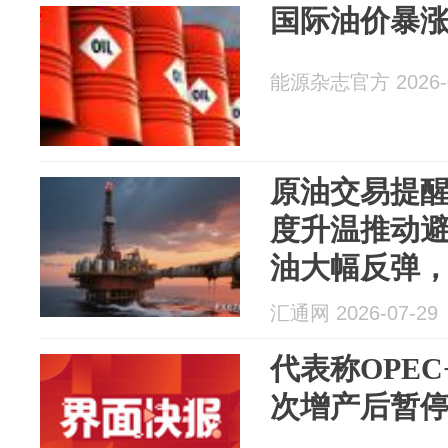
国际油价暴
能源杂志官方 2026-0
原油交易提
度升温推动
油大幅反弹
汇通网 2026-07-29
代表称OPE
次增产后暂