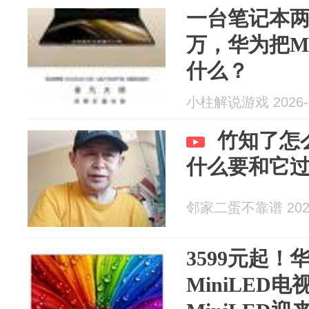
一台笔记本
万，华为把M
什么？
小柱解说游戏 2026-0
竹知了怎
什么要和它
邻家二蛋不靠谱 2026
3599元起！
MiniLED