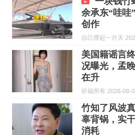
一块钱竹
余承东“哇哇
创作
自己撑起一片天 2026
美国籍谣言
况曝光，孟
在升
祈福所有 2026-08-0
竹知了风波
辜背锅，实
消耗