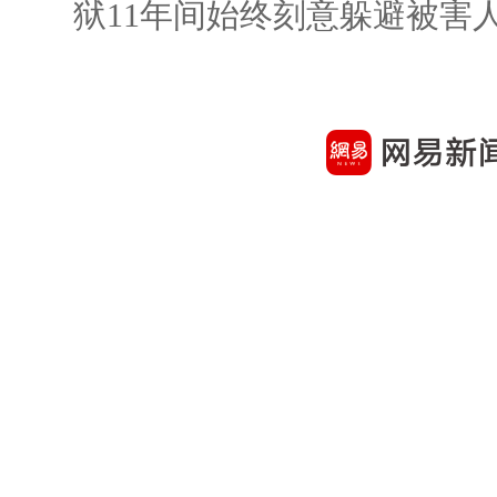
狱11年间始终刻意躲避被害