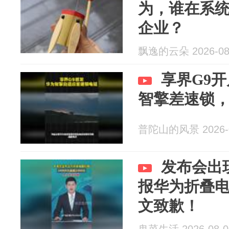
为，谁在系
企业？
飘逸的云朵 2026-08
享界G9
智擎差速锁
普陀山的风景 2026-0
发布会出
报华为折叠电
文致歉！