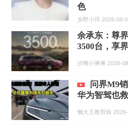
色
乡野小珥 2026-08-0
余承东：尊界V
3500台，享
沙雕小琳琳 2026-08
问界M9
华为智驾也
懒大王教剪辑 2026-0