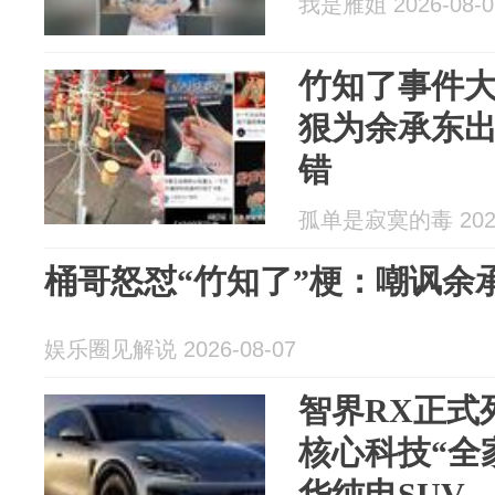
我是雁姐 2026-08-0
竹知了事件
狠为余承东
错
孤单是寂寞的毒 2026
桶哥怒怼“竹知了”梗：嘲讽余
娱乐圈见解说 2026-08-07
智界RX正式
核心科技“全
华纯电SUV