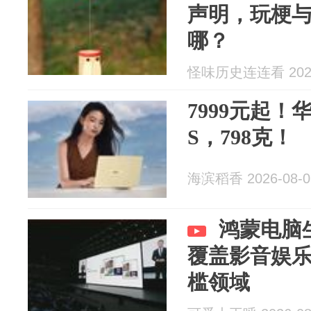
声明，玩梗
哪？
怪味历史连连看 2026
7999元起！华为
S，798克！
海滨稻香 2026-08-0
鸿蒙电脑
覆盖影音娱
槛领域