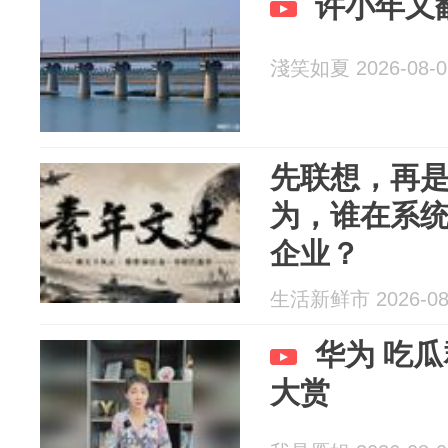
许小年又
淺笑如夏 2026-08-0
先联想，再
为，谁在系
企业？
生活新鲜市 2026-08
华为 吃
大赏