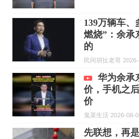
139万辆车
燃烧”：余承
的
民间胡扯老哥 2026-0
华为余承
价，手机之
价
鬼菜生活 2026-08-0
先联想，再