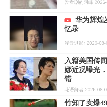
爱看剧的阿峰 2026-0
华为辉煌
忆录
浮云过影r 2026-08-
入籍美国传
娜近况曝光
错
花语舞者 2026-08-0
竹知了卖爆4