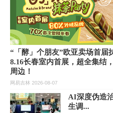
“「酵」个朋友”欧亚卖场首届抹茶P
8.16长春室内首展，超全集
周边！
网易吉林 2026-08-07
AI深度伪造
生调...