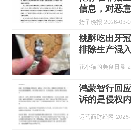
信息，对恶
息的侵权行
扬子晚报 2026-08-0
桃酥吃出牙
排除生产混
花小猫的美食日常 202
鸿蒙智行回应
诉的是侵权
运营商财经网 2026-0