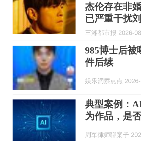
杰伦存在非
已严重干扰
活，将对侵
三湘都市报 2026-08
究其全部法
985博士后
件后续
娱乐洞察点点 2026-0
典型案例：A
为作品，是
周军律师聊案子 2026