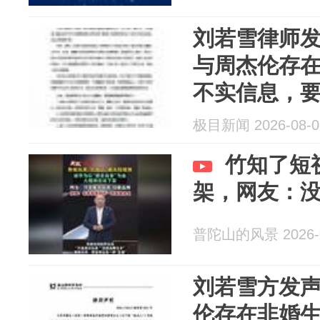
刘若雪律师
与周杰伦存
不实信息，
侵权信息，
极目新闻 2026-08-0
依法追究
竹知了短
架，网友：
普陀山的风景 2026-0
刘若雪方发
伦存在非婚