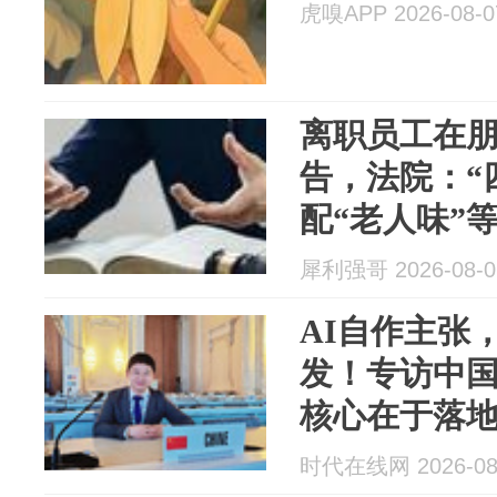
虎嗅APP 2026-08-0
离职员工在
告，法院：“
配“老人味”
损的意味，
犀利强哥 2026-08-0
畴…
AI自作主张
发！专访中
核心在于落
时代在线网 2026-08