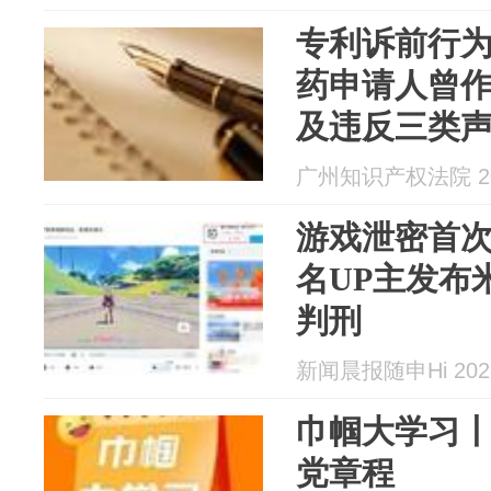
专利诉前行
药申请人曾
及违反三类
广州知识产权法院 202
游戏泄密首
名UP主发布
判刑
新闻晨报随申Hi 2026
巾帼大学习
党章程