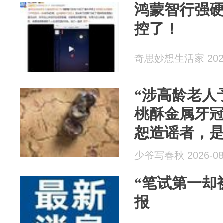
鸿蒙智行强
控了！
奇思妙想生活家 2026
“涉高龄老人
桃酥金属牙
恕造谣者，
少爷写春秋 2026-08
“笔试第一却
报