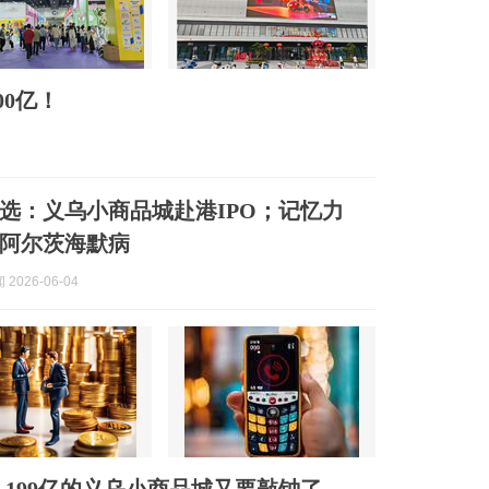
0亿！
选：义乌小商品城赴港IPO；记忆力
阿尔茨海默病
2026-06-04