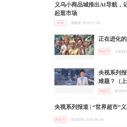
义乌小商品城推出AI导航，记
起逛市场
新闻
潮新闻 2026-07-30
正在进化的
网易号
云财财 2
央视系列报
难题？（上
网易号
新浪财经 
央视系列报道 | “世界超市”义乌
网易号
新浪财经 2026-06-29