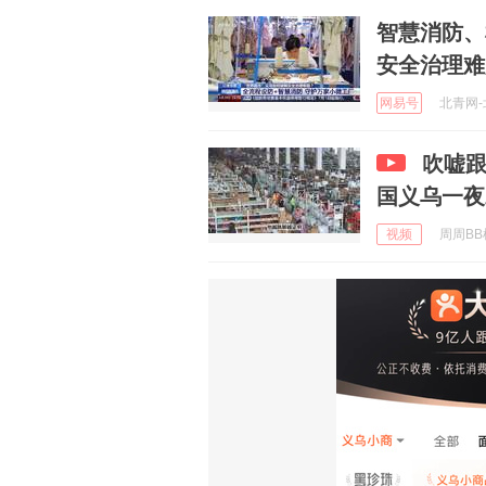
智慧消防、
安全治理难
网易号
北青网-北
吹嘘
国义乌一夜
视频
周周BB机