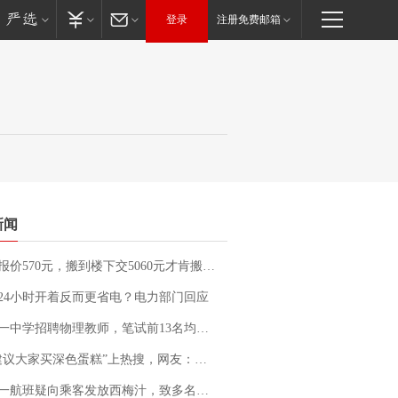
登录
注册免费邮箱
新闻
价570元，搬到楼下交5060元才肯搬上楼！女子傻眼了……
24小时开着反而更省电？电力部门回应
招聘物理教师，笔试前13名均遭淘汰？教育局：已叫停招聘，成立调查组全面核查
建议大家买深色蛋糕”上热搜，网友：天塌了！
客发放西梅汁，致多名乘客在飞行途中排队上厕所！乘客：机上100多人只有2个厕所；客服回应：并非每架飞机都会发放西梅汁