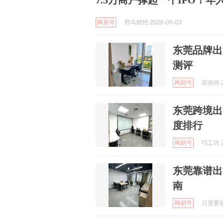
7.5万商户撑起一个IPO！
网易号
野马财经 2026-06-03
东莞品牌出
测评
网易号
应画画 2
东莞跨境出
度排行
网易号
巧工坊 2
东莞靠谱出
南
网易号
只需要被期