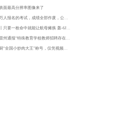
表面最高分辨率图像来了
万人报名的考试，成绩全部作废，公平么？
只要一枚命中就能让航母瘫痪 轰-6J实力有多强？
通报“特殊教育学校教师招聘存在违规行为”：已启动问责程序 副校长被停职
“全国小炒肉大王”称号，仅凭视频评出？中国烹饪协会回应