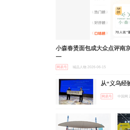
小森春烫面包成大众点评南
一
网易号
城品人物 2026-06-15
从“义乌经
网易号
中国网 2