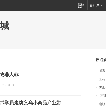
城
热点
搬家报
物非人非
空调
026-08-04
佛山一中学
“不
带学员走访义乌小商品产业带
南航一航班疑向乘