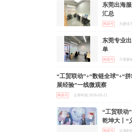
东莞出海服
汇总
网易号
为爱流下伤
东莞专业出
单
网易号
只需要被期
“工贸联动”+“数链全球”+
展经验”一线微观察
网易号
证券时报 2026-05-21
“工贸联动
乾坤大丨“
网易号
证券时报e