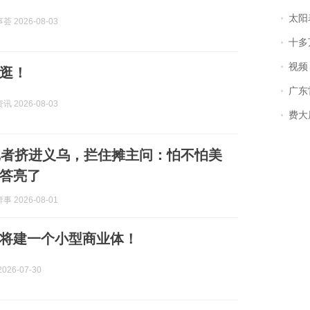
太阳
 2026-08-03
十多
视频丨
逛！
广东雷州
 2026-08-03
费大厨
记者挤进义乌，拦住摊主问：怕不怕美
答亮了
 2026-08-01
将建一个小型商业体！
026-07-30