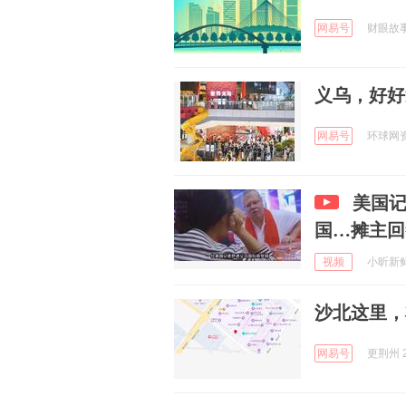
网易号
财眼故事荟
义乌，好好
网易号
环球网资讯
美国
国…摊主回
视频
小昕新鲜事
沙北这里，
网易号
更荆州 2