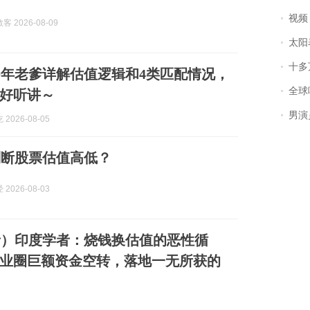
视频丨
 2026-08-09
太阳
十多
0年老爹详解估值逻辑和4类匹配情况，
全球唯一没有
好听讲～
男演员钟宇飞
2026-08-05
判断股票估值高低？
2026-08-03
音）印度学者：烧钱换估值的恶性循
业圈巨额资金空转，落地一无所获的