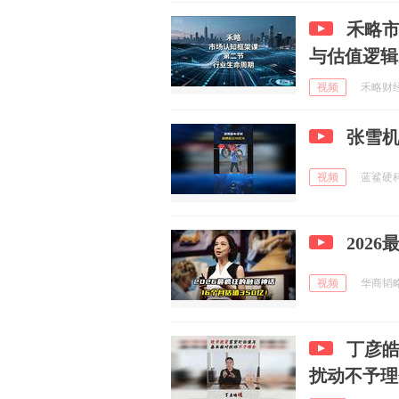
禾略
与估值逻辑
视频
禾略财经研
张雪机
视频
蓝鲨硬科技
202
视频
华商韬略 
丁彦
扰动不予理