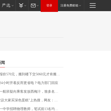
登录
注册免费邮箱
新闻
价570元，搬到楼下交5060元才肯搬上楼！女子傻眼了……
24小时开着反而更省电？电力部门回应
客发放西梅汁，致多名乘客在飞行途中排队上厕所！乘客：机上100多人只有2个厕所；客服回应：并非每架飞机都会发放西梅汁
建议大家买深色蛋糕”上热搜，网友：天塌了！
招聘物理教师，笔试前13名均遭淘汰？教育局：已叫停招聘，成立调查组全面核查