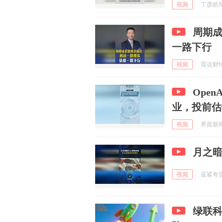
视频
丁彦皓博士
周期
一路下行
视频
雷达财经 
Ope
业，投前估
视频
界面新闻 
月之暗
视频
蓝鲨有货 
绿联科