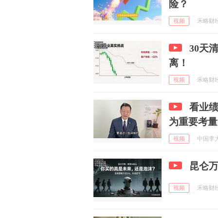
险？
视频
禾略财经研
30天
离！
视频
禾略财经研
看业
为重要考量
视频
中国李大霄
昆仑万
视频
禾略财经研