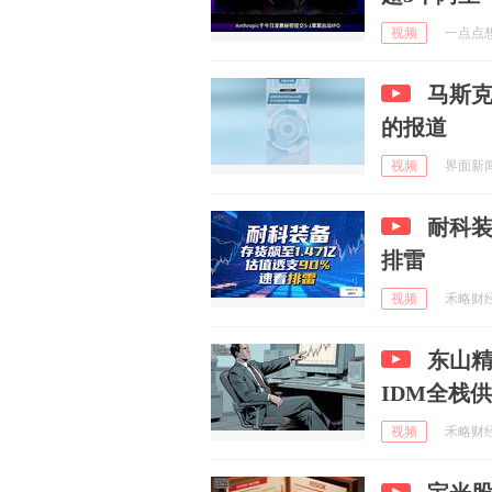
视频
一点点想法
马斯克
的报道
视频
界面新闻 
耐科装
排雷
视频
禾略财经研
东山精
IDM全栈
视频
禾略财经研