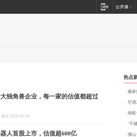
热点
搬家报
十大独角兽企业，每一家的估值都超过
空调
南航一航班疑向乘
说 2026-08-09
“不
器人首股上市，估值超600亿
佛山一中学