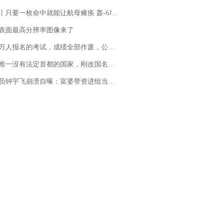
只要一枚命中就能让航母瘫痪 轰-6J实力有多强？
表面最高分辨率图像来了
万人报名的考试，成绩全部作废，公平么？
法定首都的国家，刚改国名，总统就邀请中国大使骑行绕了几乎整个国境线一圈，还曾两次到中国寻根
崩溃自曝：富婆带资进组当女主角，50多集短剧强加60余场吻戏......不敢得罪只能强忍