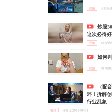
视频
人间闲散客
炒股3
这次必得好
视频
叮当爱吃 
如何
视频
拽哥财经 
（配
环！拆解创
行业乱象
视频
冷夜说 2026-08-03