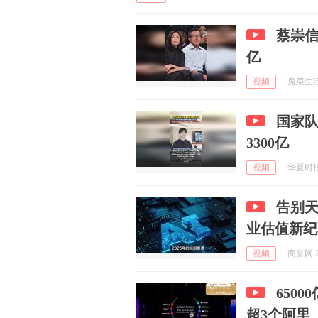
蔡崇信
亿
视频
鬼菜生活 
国家队
3300亿
视频
华夏时报 
告别
业估值新纪
视频
商誉网 2
650
超3个阿里