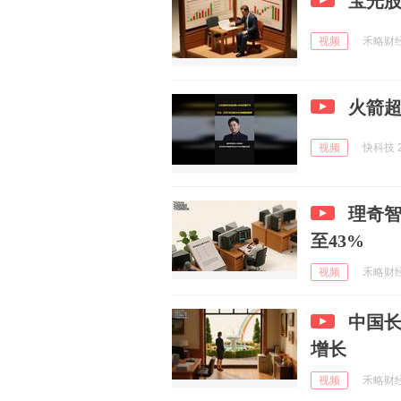
宝光
视频
禾略财经研
火箭超
视频
快科技 2
理奇
至43%
视频
禾略财经研
中国
增长
视频
禾略财经研