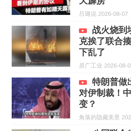
天霹雳
吕璐说 2026-08-07
战火烧到
克挨了联合
下乱了
原广工业 2026-08-0
特朗普做
对伊制裁！
变？
角落的隐藏美景 2026