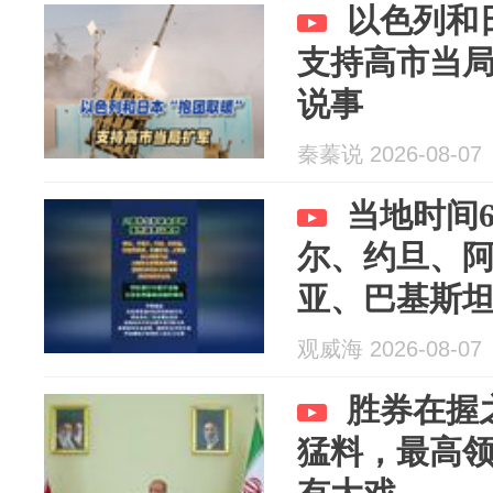
以色列和
支持高市当
说事
秦蓁说 2026-08-07
当地时间
尔、约旦、
亚、巴基斯
拉伯八国外
观威海 2026-08-07
责以色列在
胜券在握
行为。（央
猛料，最高