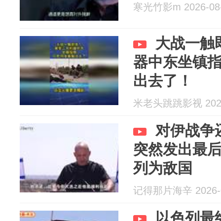
寒光竹影m 2026-08
大战一触
器中东坐镇
出去了！
米老头跳跳影视 2026
对伊战争
突然发出最
列为敌国
记得那片海辛 2026-0
以色列最