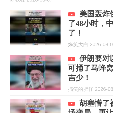
美国轰炸
了48小时，
了！
爆笑大白 2026-08-0
伊朗要对
可捅了马蜂
吉少！
搞笑的肥仔 2026-08
胡塞懵了
场变局，更