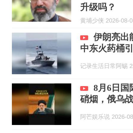
升级吗？
黄埔少侠 2026-08-0
伊朗亮出
中东火药桶
记录生活日常阿蜴 202
8月6日
硝烟，俄乌
阿芒娱乐说 2026-08