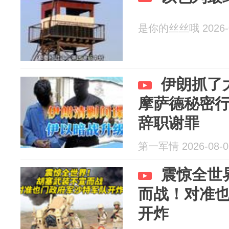
是你的丝丝哦 2026-0
伊朗抓了
摩萨德秘密
辞职谢罪
第一军情 2026-08-0
震惊全世
而战！对准
开炸