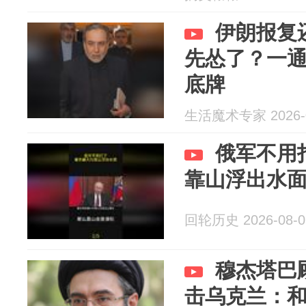
伊朗报复
先怂了？一
底牌
生活魔术专家 2026-0
俄军不用
靠山浮出水
回轮历史 2026-08-0
穆杰塔巴
击乌克兰：