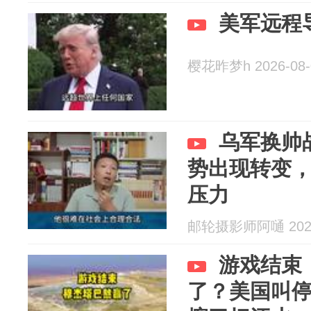
美军远程
樱花昨梦h 2026-08-
乌军换帅
势出现转变
压力
邮轮摄影师阿嗵 2026
游戏结束
了？美国叫