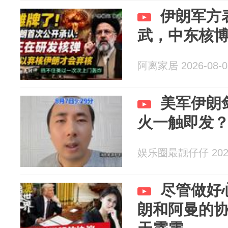
伊朗军方
武，中东核
阿离家居 2026-08-0
美军伊朗
火一触即发
娱乐圈最靓仔仔 2026
尽管做好
朗和阿曼的