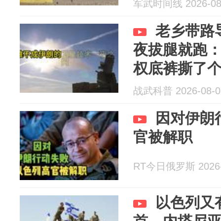
军武时间线 2026-08
老乡带路
夜拔腿就跑
权底裤撕了
战武科普 2026-08-0
因对伊朗
官被解职
RT今日俄罗斯 2026-
以色列又