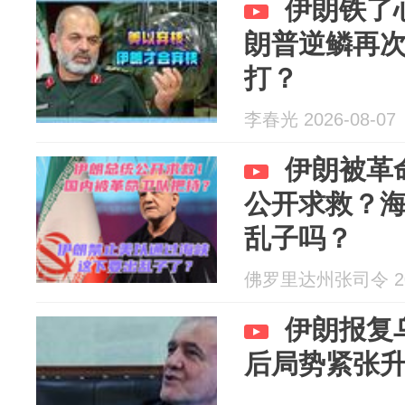
伊朗铁了
朗普逆鳞再
打？
李春光 2026-08-07
伊朗被革
公开求救？
乱子吗？
佛罗里达州张司令 202
伊朗报复
后局势紧张