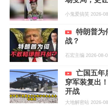
小鬼爱搞笑 2026-08
特朗普为
战？
石宏主编 2026-08-0
亡国五年
穿军装复出
开战
大地解密站 2026-08