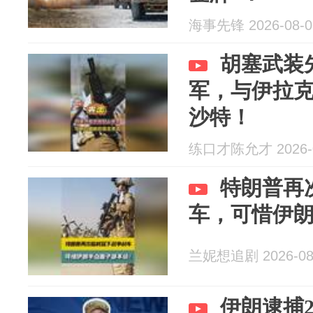
海事先锋 2026-08-0
胡塞武装
军，与伊拉
沙特！
练口才陈允才 2026-0
特朗普再
车，可惜伊
兰妮想追剧 2026-08
伊朗逮捕