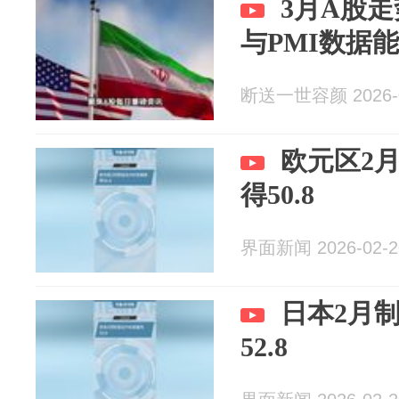
3月A股
与PMI数据
断送一世容颜 2026-0
欧元区2
得50.8
界面新闻 2026-02-2
日本2月制
52.8