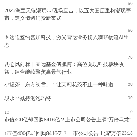
5
0
2026淘宝天猫潮玩CJ现场直击，以五大圈层重构潮玩宇
宙，定义情绪消费新范式
6
0
图达通签约智加科技，激光雷达业务切入满帮物流AI生
态
7
0
调仓风向标｜睿远基金傅鹏博：高位兑现科技板块收
益，组合继续聚焦高景气行业
小罐茶「东方初雪」：让茉莉花茶不止一种味道
8
0
段永平减持泡泡玛特
9
0
0
10
市值400亿却回购8416亿？上市公司公告上演"万倍乌龙"
市值400亿却回购8416亿？上市公司公告上演"万倍
23:18
1