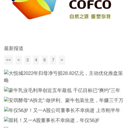
最新报道
<<
<
3
4
6
7
>