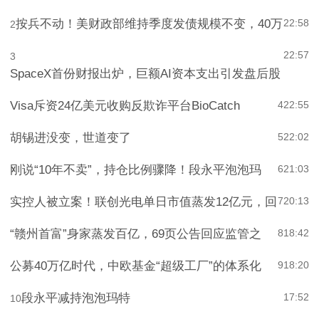
按兵不动！美财政部维持季度发债规模不变，40万
22:58
2
22:57
3
SpaceX首份财报出炉，巨额AI资本支出引发盘后股
Visa斥资24亿美元收购反欺诈平台BioCatch
4
22:55
胡锡进没变，世道变了
5
22:02
刚说“10年不卖”，持仓比例骤降！段永平泡泡玛
6
21:03
实控人被立案！联创光电单日市值蒸发12亿元，回
7
20:13
“赣州首富”身家蒸发百亿，69页公告回应监管之
8
18:42
公募40万亿时代，中欧基金“超级工厂”的体系化
9
18:20
段永平减持泡泡玛特
17:52
10