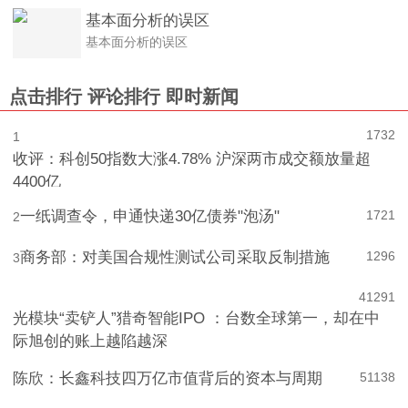
基本面分析的误区
基本面分析的误区
点击排行
评论排行
即时新闻
1732
1
收评：科创50指数大涨4.78% 沪深两市成交额放量超
4400亿
一纸调查令，申通快递30亿债券"泡汤"
1721
2
商务部：对美国合规性测试公司采取反制措施
1296
3
4
1291
光模块“卖铲人”猎奇智能IPO ：台数全球第一，却在中
际旭创的账上越陷越深
陈欣：长鑫科技四万亿市值背后的资本与周期
5
1138