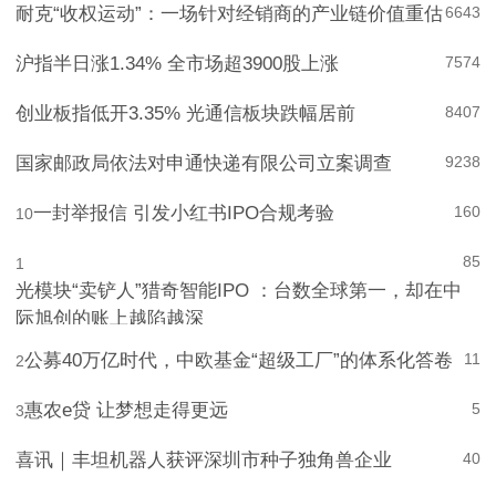
耐克“收权运动”：一场针对经销商的产业链价值重估
6
643
沪指半日涨1.34% 全市场超3900股上涨
7
574
创业板指低开3.35% 光通信板块跌幅居前
8
407
国家邮政局依法对申通快递有限公司立案调查
9
238
一封举报信 引发小红书IPO合规考验
160
10
85
1
光模块“卖铲人”猎奇智能IPO ：台数全球第一，却在中
际旭创的账上越陷越深
公募40万亿时代，中欧基金“超级工厂”的体系化答卷
11
2
惠农e贷 让梦想走得更远
5
3
喜讯｜丰坦机器人获评深圳市种子独角兽企业
4
0