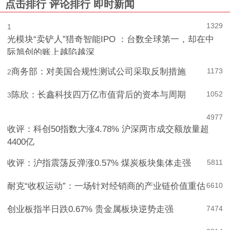
点击排行
评论排行
即时新闻
1329
1
光模块“卖铲人”猎奇智能IPO ：台数全球第一，却在中
际旭创的账上越陷越深
商务部：对美国合规性测试公司采取反制措施
1173
2
陈欣：长鑫科技四万亿市值背后的资本与周期
1052
3
4
977
收评：科创50指数大涨4.78% 沪深两市成交额放量超
4400亿
收评：沪指震荡反弹涨0.57% 煤炭板块集体走强
5
811
耐克“收权运动”：一场针对经销商的产业链价值重估
6
610
创业板指半日跌0.67% 贵金属板块逆势走强
7
474