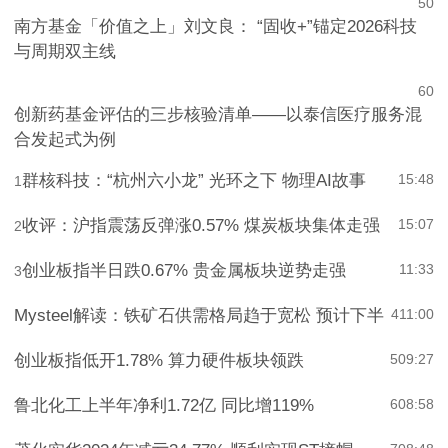
5
0
南方基金「价值之上」刘文良： “固收+”锚定2026科技
与周期双主线
6
0
创新药基金评估的三步核验清单——以泰信医疗服务混
合发起式为例
群核科技：“杭州六小龙” 光环之下 物理AI故事
15:48
1
收评：沪指震荡反弹涨0.57% 煤炭板块集体走强
15:07
2
创业板指半日跌0.67% 贵金属板块逆势走强
11:33
3
Mysteel解读：铁矿石供需格局趋于宽松 预计下半
4
11:00
创业板指低开1.78% 算力硬件板块领跌
5
09:27
鲁北化工上半年净利1.72亿 同比增119%
6
08:58