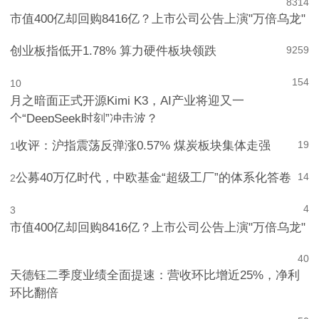
8
314
市值400亿却回购8416亿？上市公司公告上演"万倍乌龙"
创业板指低开1.78% 算力硬件板块领跌
9
259
154
10
月之暗面正式开源Kimi K3，AI产业将迎又一
个“DeepSeek时刻”冲击波？
收评：沪指震荡反弹涨0.57% 煤炭板块集体走强
19
1
公募40万亿时代，中欧基金“超级工厂”的体系化答卷
14
2
4
3
市值400亿却回购8416亿？上市公司公告上演"万倍乌龙"
4
0
天德钰二季度业绩全面提速：营收环比增近25%，净利
环比翻倍