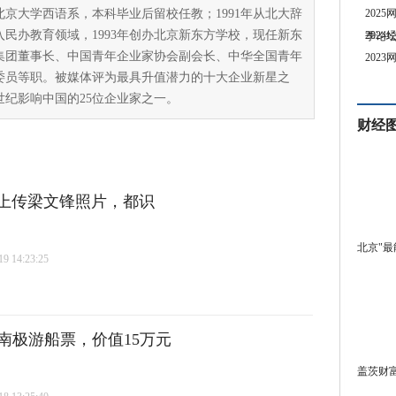
北京大学西语系，本科毕业后留校任教；1991年从北大辞
202
入民办教育领域，1993年创办北京新东方学校，现任新东
202
季论
集团董事长、中国青年企业家协会副会长、中华全国青年
202
委员等职。被媒体评为最具升值潜力的十大企业新星之
0世纪影响中国的25位企业家之一。
财经
两次上传梁文锋照片，都识
北京"最
 14:23:25
南极游船票，价值15万元
盖茨财富