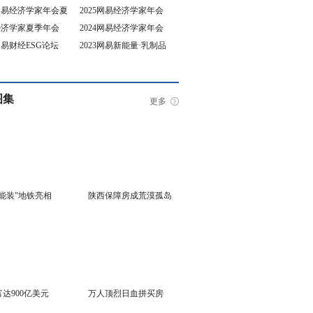
5网易经济学家年会夏
2025网易经济学家年会
4经济学家夏季年会
2024网易经济学家年会
坛
3网易财经ESG论坛
2023网易新能量·乳制品
行业峰会
图集
更多
能装"地铁亮相
陕西保障房成荒漠孤岛
达900亿美元
万人顶烈日血拼买房