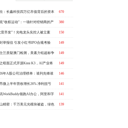
欣：长鑫科技四万亿市值背后的资本
670
周期
克“收权运动”：一场针对经销商的产
380
链价值重估
六雷齐发”！光电龙头实控人被立案
150
封举报信 引发小红书IPO合规考验
149
仕兰质疑澳门检测，美素力铅超标争
149
升级
之暗面正式开源Kimi K3，AI产业将
149
又一个“DeepSeek时刻”冲击波？
026年A股公司治理榜单：谁列先锋谁
146
改善？|ESG榜单
昂微上半年营收增长26% 净利扭亏
141
讯WorkBuddy领跑AI办公，阿里和字
141
急了？
山精密：千万美元光模块被盗，绿色
139
势与治理隐忧并存|ESG案例