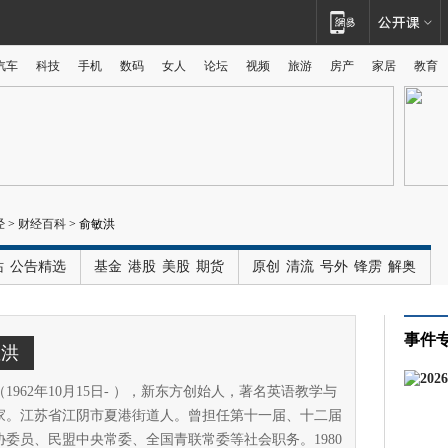
汽车
科技
手机
数码
女人
论坛
视频
旅游
房产
家居
教育
广告
经
>
财经百科
>
俞敏洪
站
公告精选
基金
港股
美股
期货
原创
清流
号外
锋雳
解奥
事件
敏洪
1962年10月15日- ），新东方创始人，著名英语教学与
家。江苏省江阴市夏港街道人。曾担任第十一届、十二届
协委员、民盟中央常委、全国青联常委等社会职务。1980