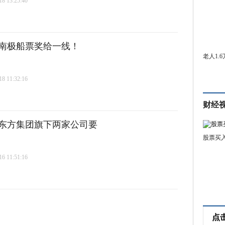
 13:25:40
把南极船票奖给一线！
老人1.
 11:32:16
财经
新东方集团旗下两家公司要
股票买
 11:51:16
点