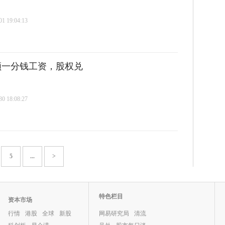
 19:04:13
未领一分钱工资，股权兑
 18:08:27
5
...
>
特色栏目
资本市场
行情
港股
全球
新股
网易研究局
清流