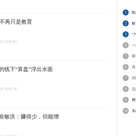
1
陈
的不再只是教育
与
2
耐
业
3
“
 13:45:02
4
一
5
菲
议
6
月
的线下“算盘”浮出水面
迎
7
2
待
 20:01:38
8
立
9
腾
节
10
东
俞敏洪：赚得少，但能增
优