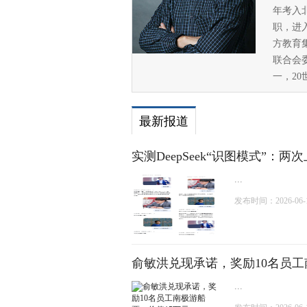
年考入
职，进
方教育
联合会
一，2
最新报道
实测DeepSeek“识图模式”：
...
发布时间：2026-06-19
俞敏洪兑现承诺，奖励10名员工
...