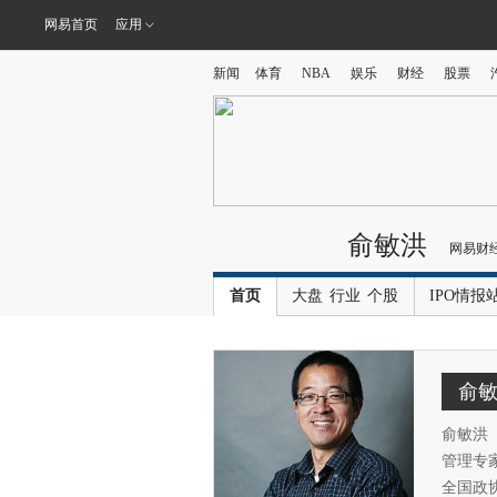
网易首页
应用
新闻
体育
NBA
娱乐
财经
股票
俞敏洪
网易财
首页
大盘
行业
个股
IPO情报
俞
俞敏洪（
管理专
全国政