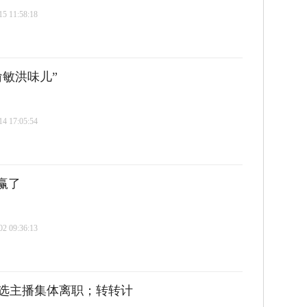
 11:58:18
敏洪味儿”
 17:05:54
赢了
 09:36:13
选主播集体离职；转转计