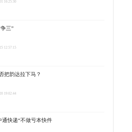
 16:25:30
争三”
 12:57:15
否把韵达拉下马？
 19:02:44
，中通快递“不做亏本快件