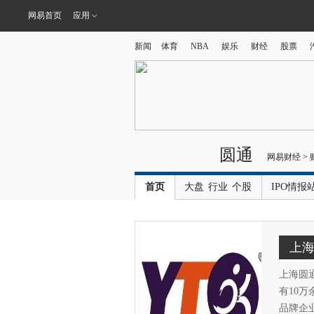
网易首页
应用
新闻
体育
NBA
娱乐
财经
股票
圆通
网易财经
>
首页
大盘
行业
个股
IPO情报
上
上海圆通
有10
品牌企