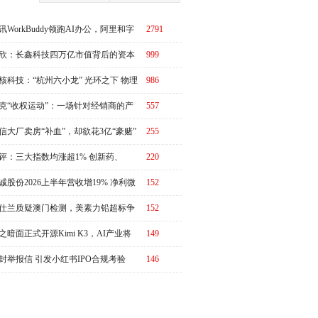
讯WorkBuddy领跑AI办公，阿里和字
2791
急了？
欣：长鑫科技四万亿市值背后的资本
999
周期
核科技：“杭州六小龙” 光环之下 物理
986
I故事有水分吗？
克“收权运动”：一场针对经销商的产
557
链价值重估
信大厂卖房“补血”，却欲花3亿“豪赌”
255
评：三大指数均涨超1% 创新药、
220
RO概念全线走强
诚股份2026上半年营收增19% 净利微
152
3%
仕兰质疑澳门检测，美素力铅超标争
152
升级
之暗面正式开源Kimi K3，AI产业将
149
又一个“DeepSeek时刻”冲击波？
封举报信 引发小红书IPO合规考验
146