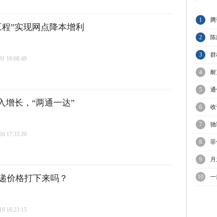
1
腾
工程”实现网点降本增利
节
2
陈
与
3
群
 18:08:49
A
4
耐
业
5
通
入增长，“两通一达”
6
收
C
7
驰
 17:33:20
增
8
菲
议
9
月
迎
递价格打下来吗？
10
一
 16:23:15