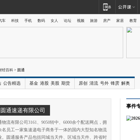
汽车
科技
手机
数码
女人
论坛
视频
旅游
房产
家居
教育
广告
财经百科
>
圆通
站
公告精选
基金
港股
美股
期货
原创
清流
号外
锋雳
解奥
事件
海圆通速递有限公司
物流有限公司3161、9050转中、6000余个配送网点，拥
万余名员工一家集速递电子商务于一体的国内大型知名物流
业。圆通服务产品包括同城当天件、区域当天件、跨省时