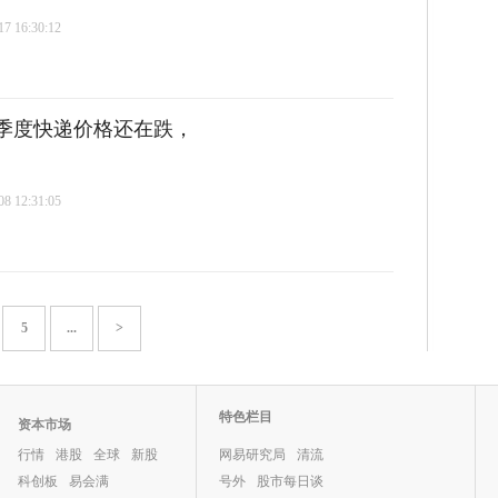
 16:30:12
一季度快递价格还在跌，
 12:31:05
5
...
>
特色栏目
资本市场
行情
港股
全球
新股
网易研究局
清流
科创板
易会满
号外
股市每日谈