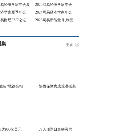
5网易经济学家年会夏
2025网易经济学家年会
4经济学家夏季年会
2024网易经济学家年会
坛
3网易财经ESG论坛
2023网易新能量·乳制品
行业峰会
图集
更多
能装"地铁亮相
陕西保障房成荒漠孤岛
达900亿美元
万人顶烈日血拼买房