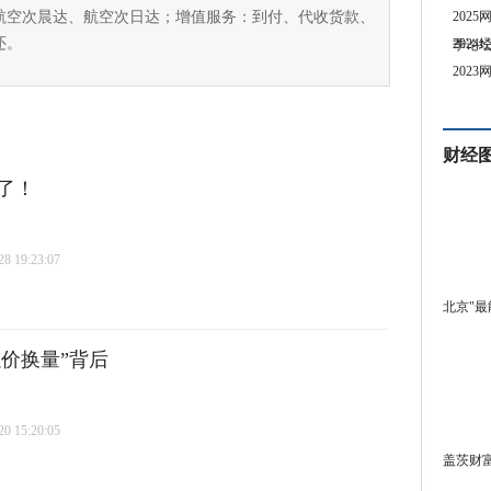
航空次晨达、航空次日达；增值服务：到付、代收货款、
202
还。
202
季论
202
财经
了！
 19:23:07
北京"最
以价换量”背后
 15:20:05
盖茨财富