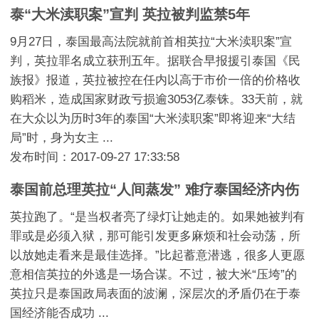
泰“大米渎职案”宣判 英拉被判监禁5年
9月27日，泰国最高法院就前首相英拉“大米渎职案”宣
判，英拉罪名成立获刑五年。据联合早报援引泰国《民
族报》报道，英拉被控在任内以高于市价一倍的价格收
购稻米，造成国家财政亏损逾3053亿泰铢。33天前，就
在大众以为历时3年的泰国“大米渎职案”即将迎来“大结
局”时，身为女主 ...
发布时间：2017-09-27 17:33:58
泰国前总理英拉“人间蒸发” 难疗泰国经济内伤
英拉跑了。“是当权者亮了绿灯让她走的。如果她被判有
罪或是必须入狱，那可能引发更多麻烦和社会动荡，所
以放她走看来是最佳选择。”比起蓄意潜逃，很多人更愿
意相信英拉的外逃是一场合谋。不过，被大米“压垮”的
英拉只是泰国政局表面的波澜，深层次的矛盾仍在于泰
国经济能否成功 ...