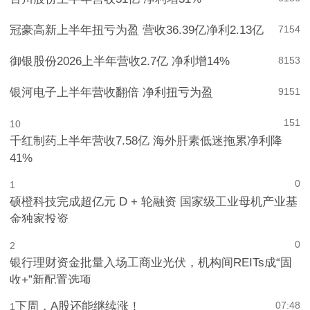
冠豪高新上半年扭亏为盈 营收36.39亿净利2.13亿
7
154
御银股份2026上半年营收2.7亿 净利增14%
8
153
银河电子上半年营收翻倍 净利扭亏为盈
9
151
151
10
千红制药上半年营收7.58亿 海外肝素低迷拖累净利降
41%
0
1
硕橙科技完成超亿元 D + 轮融资 国家级工业母机产业基
金独家投资
0
2
银行理财资金批量入场工商业光伏，机构间REITs成“固
收+”新配置选项
下周，A股还能继续涨！
07:48
1