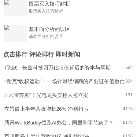
股票买入技巧解析
股票买入技巧解析
基本面分析的误区
基本面分析的误区
点击排行
评论排行
即时新闻
陈欣：长鑫科技四万亿市值背后的资本与周期
694
1
耐克“收权运动”：一场针对经销商的产业链价值重估
394
2
“六雷齐发”！光电龙头实控人被立案
191
3
立昂微上半年营收增长26% 净利扭亏
4
175
腾讯WorkBuddy领跑AI办公，阿里和字节急了？
5
173
百川股份上半年营收31亿 净利增31%
6
156