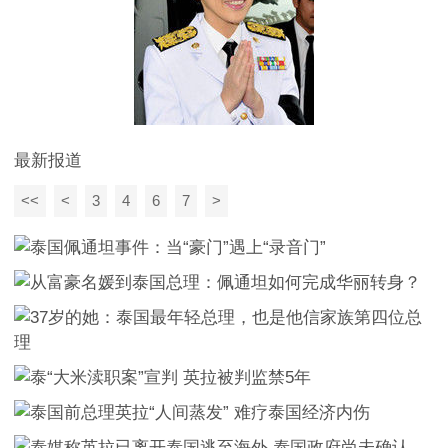
最新报道
<<
<
3
4
6
7
>