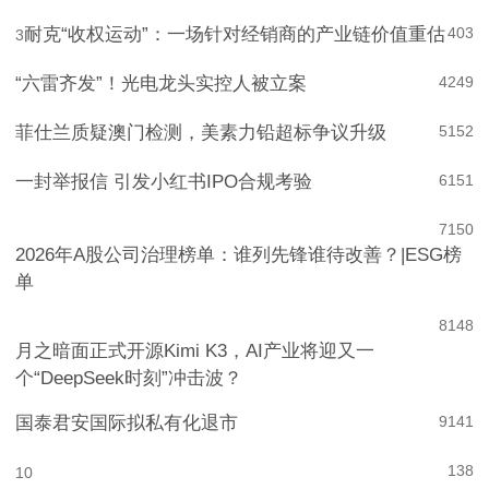
腾讯WorkBuddy领跑AI办公，阿里和字节急了？
571
2
耐克“收权运动”：一场针对经销商的产业链价值重估
403
3
“六雷齐发”！光电龙头实控人被立案
4
249
菲仕兰质疑澳门检测，美素力铅超标争议升级
5
152
一封举报信 引发小红书IPO合规考验
6
151
7
150
2026年A股公司治理榜单：谁列先锋谁待改善？|ESG榜
单
8
148
月之暗面正式开源Kimi K3，AI产业将迎又一
个“DeepSeek时刻”冲击波？
国泰君安国际拟私有化退市
9
141