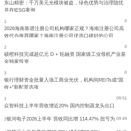
138
10
东山精密：千万美元光模块被盗，绿色优势与治理隐忧
并存|ESG案例
0
1
2026海南靠谱注册公司机构哪家正规？海南注册公司高
效代办推荐哪家？海南注册公司优选口碑好的公司
0
2
硕橙科技完成超亿元 D + 轮融资 国家级工业母机产业基
金独家投资
0
3
银行理财资金批量入场工商业光伏，机构间REITs成“固
收+”新配置选项
09:51
1
众智科技上半年营收增近20% 国内控制器龙头出口
银河电子2026上半年 营收同比增 114.47% 扭亏为
09:49
2