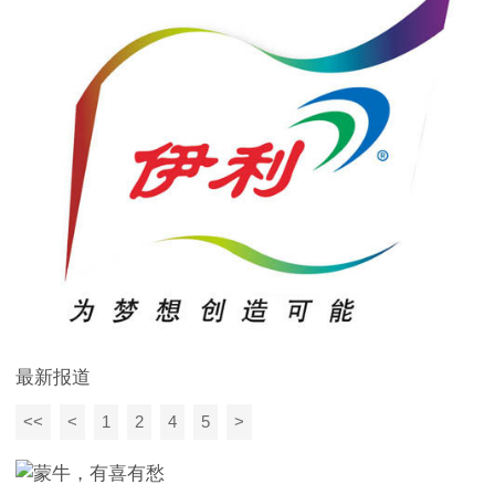
最新报道
<<
<
1
2
4
5
>