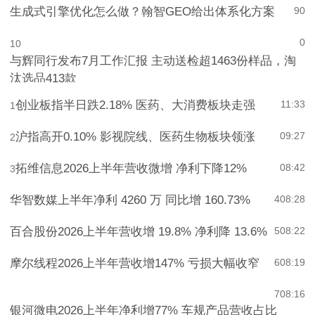
生成式引擎优化怎么做？翰智GEO给出体系化方案
9
0
0
10
与辉同行发布7月工作汇报 主动送检超1463份样品，淘
汰选品413款
创业板指半日跌2.18% 医药、大消费板块走强
11:33
1
沪指高开0.10% 影视院线、医药生物板块领涨
09:27
2
拓维信息2026上半年营收微增 净利下降12%
08:42
3
华智数媒上半年净利 4260 万 同比增 160.73%
4
08:28
百合股份2026上半年营收增 19.8% 净利降 13.6%
5
08:22
摩尔线程2026上半年营收增147% 亏损大幅收窄
6
08:19
7
08:16