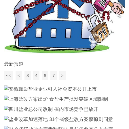
最新报道
<<
<
3
4
6
7
>