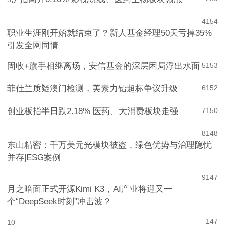
沪指高开0.10% 影视院线、医药生物板块领涨
280
3
4
154
职业生涯刚开始就结束了？新人基金经理50天亏掉35%
引发全网同情
固收+旗手相继离场，安信基金的深层困局浮出水面
5
153
菲仕兰质疑澳门检测，美素力铅超标争议升级
6
152
创业板指半日跌2.18% 医药、大消费板块走强
7
150
8
148
东山精密：千万美元光模块被盗，绿色优势与治理隐忧
并存|ESG案例
9
147
月之暗面正式开源Kimi K3，AI产业将迎又一
个“DeepSeek时刻”冲击波？