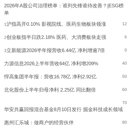
147
10
2026年A股公司治理榜单：谁列先锋谁待改善？|ESG榜
单
沪指高开0.10% 影视院线、医药生物板块领涨
12
1
创业板指半日跌2.18% 医药、大消费板块走强
6
2
立新能源2026半年报营收6.44亿 净利增逾7倍
0
3
力源信息2026上半年营收64亿 净利增209%
4
0
悍高集团半年报：营收16.78亿 净利2.92亿
5
0
北化股份上半年归母净利 2.25亿 同比翻倍
6
0
7
0
华安共赢回报混合基金8月10日发行 掘金科技成长领域
惠州汇乐城：做商户的经营伙伴
8
0