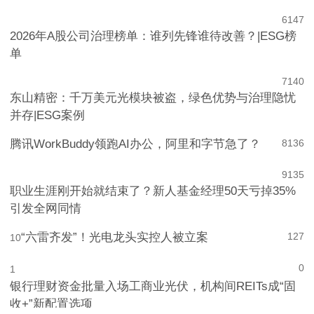
6
147
2026年A股公司治理榜单：谁列先锋谁待改善？|ESG榜
单
7
140
东山精密：千万美元光模块被盗，绿色优势与治理隐忧
并存|ESG案例
腾讯WorkBuddy领跑AI办公，阿里和字节急了？
8
136
9
135
职业生涯刚开始就结束了？新人基金经理50天亏掉35%
引发全网同情
“六雷齐发”！光电龙头实控人被立案
127
10
0
1
银行理财资金批量入场工商业光伏，机构间REITs成“固