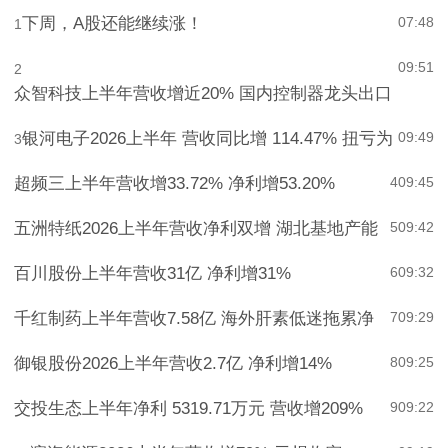
收+”新配置选项
下周，A股还能继续涨！
07:48
1
09:51
2
众智科技上半年营收增近20% 国内控制器龙头出口
银河电子2026上半年 营收同比增 114.47% 扭亏为
09:49
3
超频三上半年营收增33.72% 净利增53.20%
4
09:45
五洲特纸2026上半年营收净利双增 湖北基地产能
5
09:42
百川股份上半年营收31亿 净利增31%
6
09:32
千红制药上半年营收7.58亿 海外肝素低迷拖累净
7
09:29
御银股份2026上半年营收2.7亿 净利增14%
8
09:25
交投生态上半年净利 5319.71万元 营收增209%
9
09:22