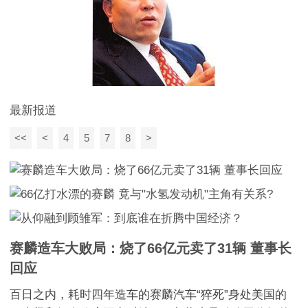
最新报道
<<
<
4
5
7
8
>
赛麟造车大败局：烧了66亿元卖了31辆 董事长
回应
百日之内，耗时四年造车的赛麟汽车“猝死”身处美国的