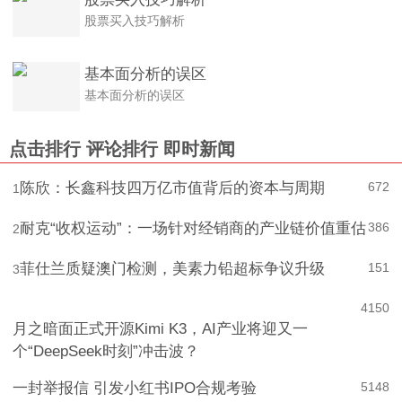
股票买入技巧解析
股票买入技巧解析
基本面分析的误区
基本面分析的误区
点击排行
评论排行
即时新闻
陈欣：长鑫科技四万亿市值背后的资本与周期
672
1
耐克“收权运动”：一场针对经销商的产业链价值重估
386
2
菲仕兰质疑澳门检测，美素力铅超标争议升级
151
3
4
150
月之暗面正式开源Kimi K3，AI产业将迎又一
个“DeepSeek时刻”冲击波？
一封举报信 引发小红书IPO合规考验
5
148