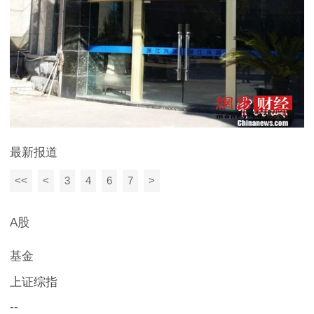
最新报道
<<
<
3
4
6
7
>
A股
基金
上证综指
--