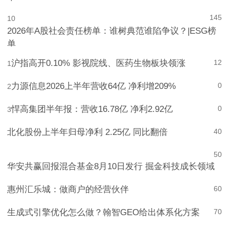
单
145
10
2026年A股社会责任榜单：谁树典范谁陷争议？|ESG榜
单
沪指高开0.10% 影视院线、医药生物板块领涨
12
1
力源信息2026上半年营收64亿 净利增209%
0
2
悍高集团半年报：营收16.78亿 净利2.92亿
0
3
北化股份上半年归母净利 2.25亿 同比翻倍
4
0
5
0
华安共赢回报混合基金8月10日发行 掘金科技成长领域
惠州汇乐城：做商户的经营伙伴
6
0
生成式引擎优化怎么做？翰智GEO给出体系化方案
7
0