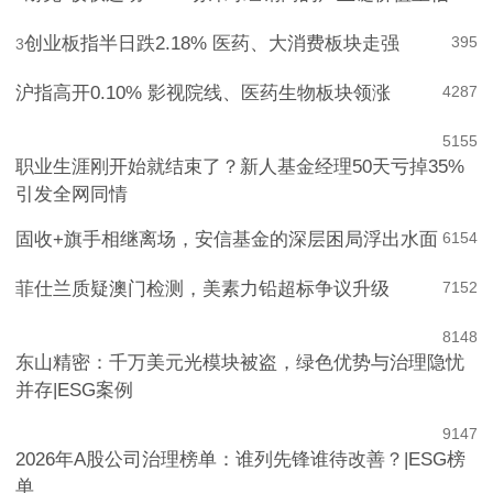
耐克“收权运动”：一场针对经销商的产业链价值重估
649
2
创业板指半日跌2.18% 医药、大消费板块走强
395
3
沪指高开0.10% 影视院线、医药生物板块领涨
4
287
5
155
职业生涯刚开始就结束了？新人基金经理50天亏掉35%
引发全网同情
固收+旗手相继离场，安信基金的深层困局浮出水面
6
154
菲仕兰质疑澳门检测，美素力铅超标争议升级
7
152
8
148
东山精密：千万美元光模块被盗，绿色优势与治理隐忧
并存|ESG案例
9
147
2026年A股公司治理榜单：谁列先锋谁待改善？|ESG榜