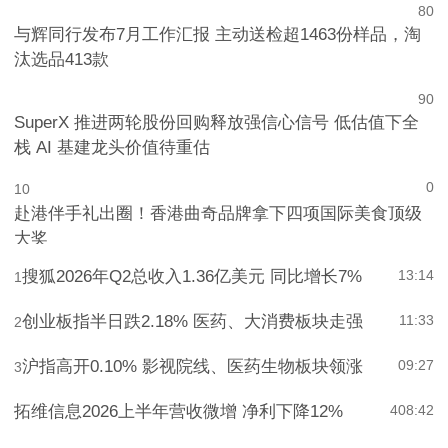
8
0
与辉同行发布7月工作汇报 主动送检超1463份样品，淘
汰选品413款
9
0
SuperX 推进两轮股份回购释放强信心信号 低估值下全
栈 AI 基建龙头价值待重估
0
10
赴港伴手礼出圈！香港曲奇品牌拿下四项国际美食顶级
大奖
搜狐2026年Q2总收入1.36亿美元 同比增长7%
13:14
1
创业板指半日跌2.18% 医药、大消费板块走强
11:33
2
沪指高开0.10% 影视院线、医药生物板块领涨
09:27
3
拓维信息2026上半年营收微增 净利下降12%
4
08:42