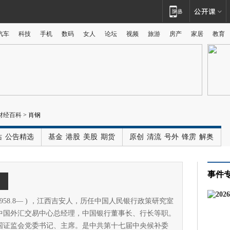
汽车
科技
手机
数码
女人
论坛
视频
旅游
房产
家居
教育
广告
财经百科
>
肖钢
站
公告精选
基金
港股
美股
期货
原创
清流
号外
锋雳
解奥
事件
钢
958.8— ) ，江西吉安人，历任中国人民银行政策研究室
中国外汇交易中心总经理，中国银行董事长、行长等职。
国证监会党委书记、主席。是中共第十七届中央候补委