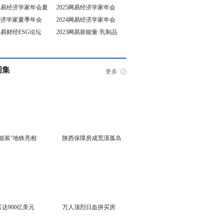
5网易经济学家年会夏
2025网易经济学家年会
4经济学家夏季年会
2024网易经济学家年会
坛
3网易财经ESG论坛
2023网易新能量·乳制品
行业峰会
图集
更多
能装"地铁亮相
陕西保障房成荒漠孤岛
达900亿美元
万人顶烈日血拼买房