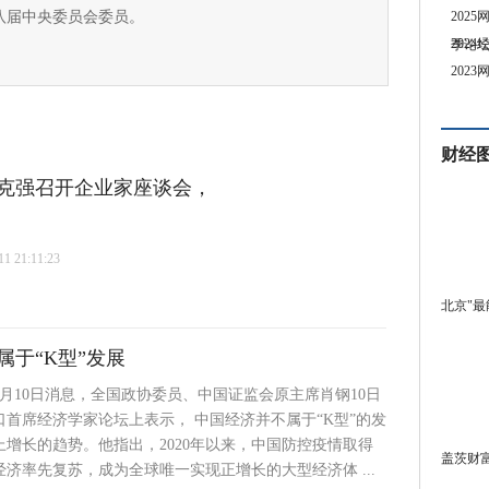
八届中央委员会委员。
202
202
季论
202
财经
克强召开企业家座谈会，
 21:11:23
北京"最
于“K型”发展
月10日消息，全国政协委员、中国证监会原主席肖钢10日
道口首席经济学家论坛上表示， 中国经济并不属于“K型”的发
增长的趋势。他指出，2020年以来，中国防控疫情取得
盖茨财富
济率先复苏，成为全球唯一实现正增长的大型经济体 ...