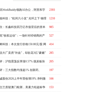
讯WorkBuddy领跑AI办公，阿里和字
2393
急了？
核科技：“杭州六小龙” 光环之下 物理
1210
I故事有水分吗？
欣：长鑫科技四万亿市值背后的资本
985
周期
克“收权运动”：一场针对经销商的产
527
链价值重估
树科技：本次发行价格150.80元/股 网
414
申购日为8月10日
信大厂卖房“补血”，却欲花3亿“豪赌”
285
评：沪指震荡反弹涨0.57% 煤炭板块
205
体走强
评：三大指数均涨超1% 创新药、
197
RO概念全线走强
诚股份2026上半年营收增19% 净利微
166
3%
仕兰质疑澳门检测，美素力铅超标争
153
升级