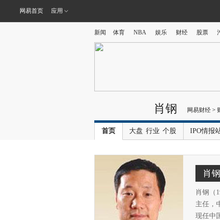
网易首页
应用
新闻
体育
NBA
娱乐
财经
股票
肖钢
网易财经
>
首页
大盘
行业
个股
IPO情报
肖
肖钢（1
主任，
现任中