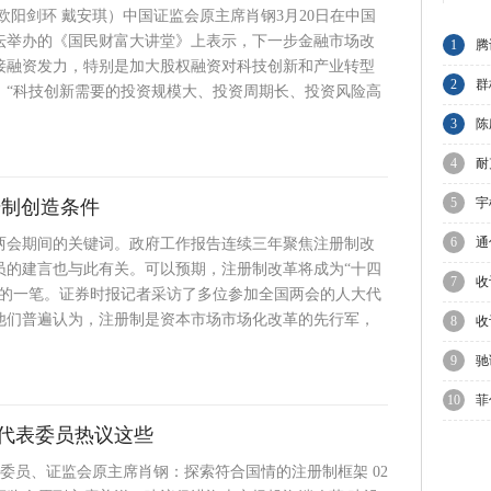
欧阳剑环 戴安琪）中国证监会原主席肖钢3月20日在中国
论坛举办的《国民财富大讲堂》上表示，下一步金融市场改
1
腾
接融资发力，特别是加大股权融资对科技创新和产业转型
节
2
群
。“科技创新需要的投资规模大、投资周期长、投资风险高
A
3
陈
与
4
耐
业
5
宇
册制创造条件
上
6
通
两会期间的关键词。政府工作报告连续三年聚焦注册制改
员的建言也与此有关。可以预期，注册制改革将成为“十四
7
收
彩的一笔。证券时报记者采访了多位参加全国两会的人大代
他们普遍认为，注册制是资本市场市场化改革的先行军，
集
8
收
C
9
驰
增
10
菲
代表委员热议这些
议
政协委员、证监会原主席肖钢：探索符合国情的注册制框架 02