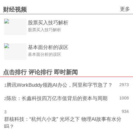
更多
财经视频
股票买入技巧解析
股票买入技巧解析
基本面分析的误区
基本面分析的误区
点击排行
评论排行
即时新闻
腾讯WorkBuddy领跑AI办公，阿里和字节急了？
2973
1
陈欣：长鑫科技四万亿市值背后的资本与周期
1008
2
934
3
群核科技：“杭州六小龙” 光环之下 物理AI故事有水分
吗？