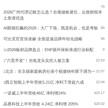
7
0
2026广州代理记账怎么选？合规做账避坑，众致财税本
土靠谱优选
AI眼镜狂飙的2026：大厂下场，既是机会，也是考验
8
0
可比克官宣张凌赫 全面提速品牌年轻化战略
9
0
2026板材品牌盘点：ENF级环保标准成行业标配
0
10
“六雷齐发”！光电龙头实控人被立案
22:53
1
北京：非京籍家庭购房社保个税缴纳年限下调为一
22:07
2
酉立智能上半年营收5.21亿 净利下滑超六成
22:04
3
一诺威上半年营收46亿 净利增24%
4
20:17
晶赛科技上半年营收 4.24亿 净利增 205%
5
20:02