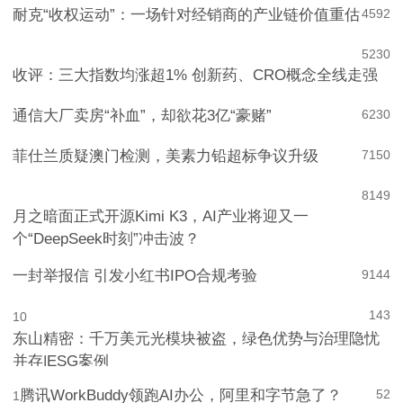
耐克“收权运动”：一场针对经销商的产业链价值重估
4
592
5
230
收评：三大指数均涨超1% 创新药、CRO概念全线走强
通信大厂卖房“补血”，却欲花3亿“豪赌”
6
230
菲仕兰质疑澳门检测，美素力铅超标争议升级
7
150
8
149
月之暗面正式开源Kimi K3，AI产业将迎又一
个“DeepSeek时刻”冲击波？
一封举报信 引发小红书IPO合规考验
9
144
143
10
东山精密：千万美元光模块被盗，绿色优势与治理隐忧
并存|ESG案例