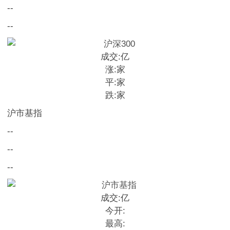
--
--
成交:
亿
涨:
家
平:
家
跌:
家
沪市基指
--
--
--
成交:
亿
今开:
最高: