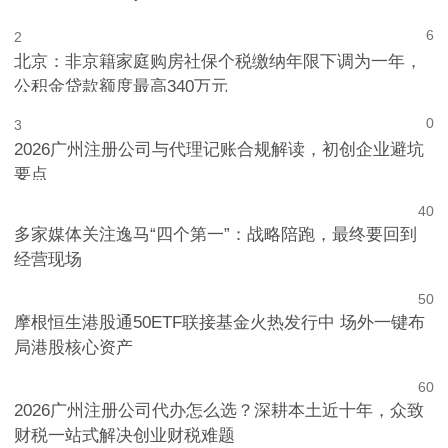
腾讯WorkBuddy领跑AI办公，阿里和字节急了？
52
1
6
2
北京：非京籍家庭购房社保个税缴纳年限下调为一年，
公积金贷款额度最高340万元
0
3
2026广州注册公司与代理记账合规解读，初创企业避坑
要点
4
0
多家媒体关注逸马“四个第一”：战略陪跑，最终要回到
经营现场
5
0
摩根恒生港股通50ETF联接基金火热发行中 场外一键布
局港股核心资产
6
0
2026广州注册公司代办怎么选？深耕本土近十年，众致
财税一站式解决创业财税难题