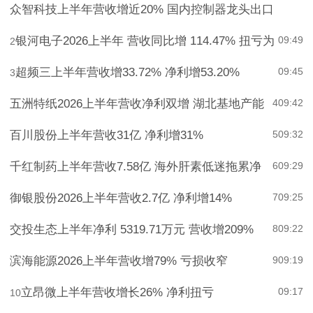
09:51
1
众智科技上半年营收增近20% 国内控制器龙头出口
银河电子2026上半年 营收同比增 114.47% 扭亏为
09:49
2
超频三上半年营收增33.72% 净利增53.20%
09:45
3
五洲特纸2026上半年营收净利双增 湖北基地产能
4
09:42
百川股份上半年营收31亿 净利增31%
5
09:32
千红制药上半年营收7.58亿 海外肝素低迷拖累净
6
09:29
御银股份2026上半年营收2.7亿 净利增14%
7
09:25
交投生态上半年净利 5319.71万元 营收增209%
8
09:22
滨海能源2026上半年营收增79% 亏损收窄
9
09:19
立昂微上半年营收增长26% 净利扭亏
09:17
10