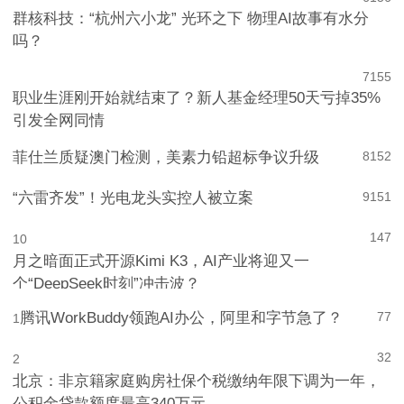
6
156
群核科技：“杭州六小龙” 光环之下 物理AI故事有水分
吗？
7
155
职业生涯刚开始就结束了？新人基金经理50天亏掉35%
引发全网同情
菲仕兰质疑澳门检测，美素力铅超标争议升级
8
152
“六雷齐发”！光电龙头实控人被立案
9
151
147
10
月之暗面正式开源Kimi K3，AI产业将迎又一
个“DeepSeek时刻”冲击波？
腾讯WorkBuddy领跑AI办公，阿里和字节急了？
77
1
32
2
北京：非京籍家庭购房社保个税缴纳年限下调为一年，