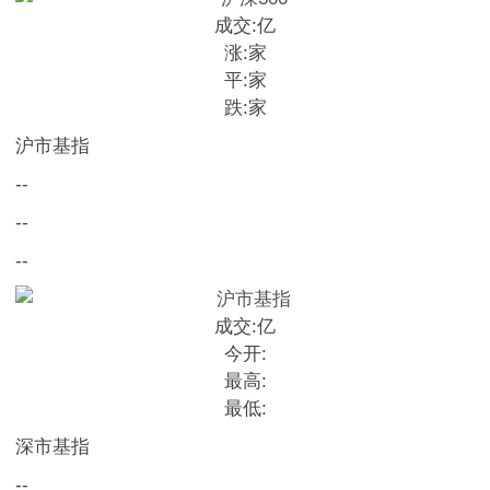
成交:
亿
涨:
家
平:
家
跌:
家
沪市基指
--
--
--
成交:
亿
今开:
最高:
最低:
深市基指
--