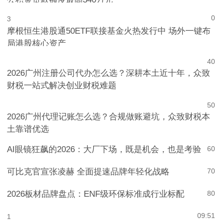
公积金贷款额度最高340万元
0
3
摩根恒生港股通50ETF联接基金火热发行中 场外一键布
局港股核心资产
4
0
2026广州注册公司代办怎么选？深耕本土近十年，众致
财税一站式解决创业财税难题
5
0
2026广州代理记账怎么选？合规做账避坑，众致财税本
土靠谱优选
AI眼镜狂飙的2026：大厂下场，既是机会，也是考验
6
0
可比克官宣张凌赫 全面提速品牌年轻化战略
7
0
2026板材品牌盘点：ENF级环保标准成行业标配
8
0