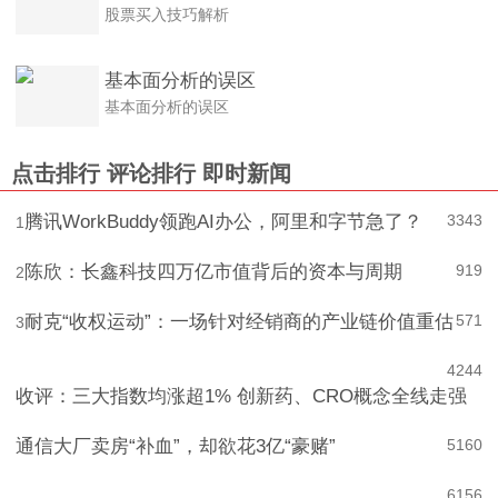
股票买入技巧解析
股票买入技巧解析
基本面分析的误区
基本面分析的误区
点击排行
评论排行
即时新闻
腾讯WorkBuddy领跑AI办公，阿里和字节急了？
3343
1
陈欣：长鑫科技四万亿市值背后的资本与周期
919
2
耐克“收权运动”：一场针对经销商的产业链价值重估
571
3
4
244
收评：三大指数均涨超1% 创新药、CRO概念全线走强
通信大厂卖房“补血”，却欲花3亿“豪赌”
5
160