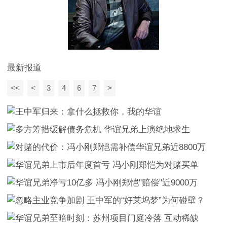
最新报道
<<
<
3
4
6
7
>