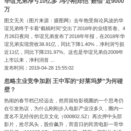
华谊兄弟净亏10亿多 冯小刚郑恺"赔偿"近9000
万
图文无关（图片来源：摄图网）去年饱受舆论风波的华
谊兄弟终于卡着“截稿时间”交出了2018年的业绩答卷。4
月26日夜间，华谊兄弟发布了2018年年报，在2018年华
谊兄弟实现营收38.91亿，同比下降1.40%，净利润亏损
近11亿，同比下降231.97%。这也是华谊兄弟自2009年
上市以来，净利润首 ...
发布时间：2019-04-28 15:55:02
忽略主业竞争加剧 王中军的“好莱坞梦”为何碰
壁？
热闹的春节档已经远去，然而留给影视圈的一个思考仍
在引发热议，为什么刚刚步入电影产业没多久，圈内一
度名不见经传的北京文化（000802.SZ）再次押中头部
影片，抢尽风头，股价飙升，而昔日的民营电影一哥华