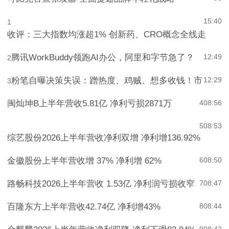
可比克官宣张凌赫 全面提速品牌年轻化战略
9
0
15:40
1
收评：三大指数均涨超1% 创新药、CRO概念全线走
腾讯WorkBuddy领跑AI办公，阿里和字节急了？
12:49
2
粉笔自曝决策失误：蹭热度、鸡贼、想多收钱！市
12:29
3
闽灿坤B上半年营收5.81亿 净利亏损2871万
4
08:56
5
08:53
综艺股份2026上半年营收净利双增 净利增136.92%
金徽股份上半年营收增 37% 净利增 62%
6
08:50
路畅科技2026上半年营收 1.53亿 净利润亏损收窄
7
08:47
百隆东方上半年营收42.74亿 净利增43%
8
08:44