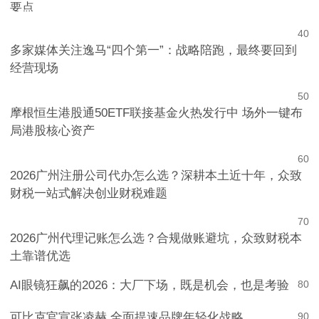
2026广州注册公司与代理记账合规解读，初创企业避坑
要点
4
0
多家媒体关注逸马“四个第一”：战略陪跑，最终要回到
经营现场
5
0
摩根恒生港股通50ETF联接基金火热发行中 场外一键布
局港股核心资产
6
0
2026广州注册公司代办怎么选？深耕本土近十年，众致
财税一站式解决创业财税难题
7
0
2026广州代理记账怎么选？合规做账避坑，众致财税本
土靠谱优选
AI眼镜狂飙的2026：大厂下场，既是机会，也是考验
8
0