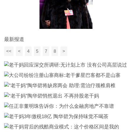
最新报道
<<
<
4
5
7
8
>