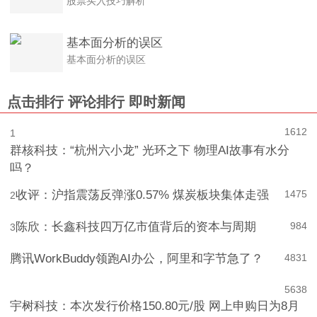
股票买入技巧解析
基本面分析的误区
基本面分析的误区
点击排行
评论排行
即时新闻
1612
1
群核科技：“杭州六小龙” 光环之下 物理AI故事有水分
吗？
收评：沪指震荡反弹涨0.57% 煤炭板块集体走强
1475
2
陈欣：长鑫科技四万亿市值背后的资本与周期
984
3
腾讯WorkBuddy领跑AI办公，阿里和字节急了？
4
831
5
638