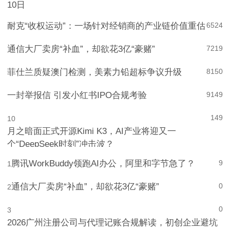
宇树科技：本次发行价格150.80元/股 网上申购日为8月
10日
耐克“收权运动”：一场针对经销商的产业链价值重估
6
524
通信大厂卖房“补血”，却欲花3亿“豪赌”
7
219
菲仕兰质疑澳门检测，美素力铅超标争议升级
8
150
一封举报信 引发小红书IPO合规考验
9
149
149
10
月之暗面正式开源Kimi K3，AI产业将迎又一
个“DeepSeek时刻”冲击波？
腾讯WorkBuddy领跑AI办公，阿里和字节急了？
9
1
通信大厂卖房“补血”，却欲花3亿“豪赌”
0
2
0
3