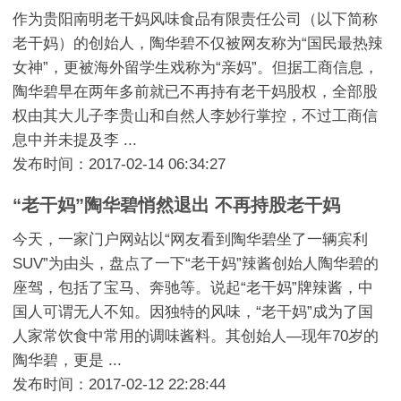
作为贵阳南明老干妈风味食品有限责任公司（以下简称
老干妈）的创始人，陶华碧不仅被网友称为“国民最热辣
女神”，更被海外留学生戏称为“亲妈”。但据工商信息，
陶华碧早在两年多前就已不再持有老干妈股权，全部股
权由其大儿子李贵山和自然人李妙行掌控，不过工商信
息中并未提及李 ...
发布时间：2017-02-14 06:34:27
“老干妈”陶华碧悄然退出 不再持股老干妈
今天，一家门户网站以“网友看到陶华碧坐了一辆宾利
SUV”为由头，盘点了一下“老干妈”辣酱创始人陶华碧的
座驾，包括了宝马、奔驰等。说起“老干妈”牌辣酱，中
国人可谓无人不知。因独特的风味，“老干妈”成为了国
人家常饮食中常用的调味酱料。其创始人—现年70岁的
陶华碧，更是 ...
发布时间：2017-02-12 22:28:44