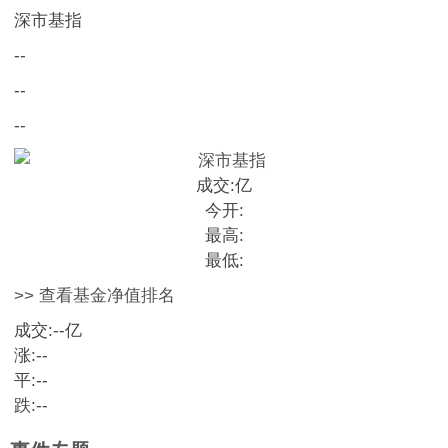
深市基指
--
--
--
成交:
亿
今开:
最高:
最低:
>> 查看基金净值排名
成交:
--
亿
涨:
--
平:
--
跌:
--