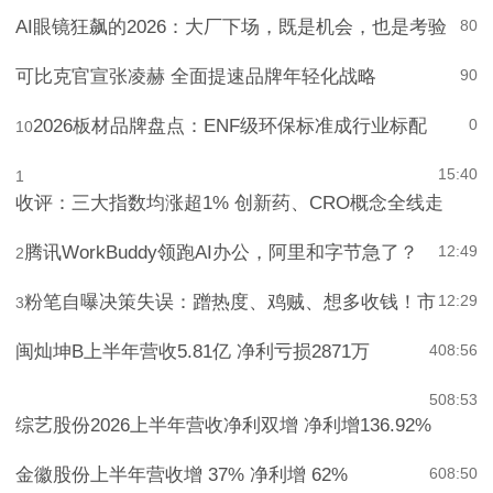
AI眼镜狂飙的2026：大厂下场，既是机会，也是考验
8
0
可比克官宣张凌赫 全面提速品牌年轻化战略
9
0
2026板材品牌盘点：ENF级环保标准成行业标配
0
10
15:40
1
收评：三大指数均涨超1% 创新药、CRO概念全线走
腾讯WorkBuddy领跑AI办公，阿里和字节急了？
12:49
2
粉笔自曝决策失误：蹭热度、鸡贼、想多收钱！市
12:29
3
闽灿坤B上半年营收5.81亿 净利亏损2871万
4
08:56
5
08:53
综艺股份2026上半年营收净利双增 净利增136.92%
金徽股份上半年营收增 37% 净利增 62%
6
08:50