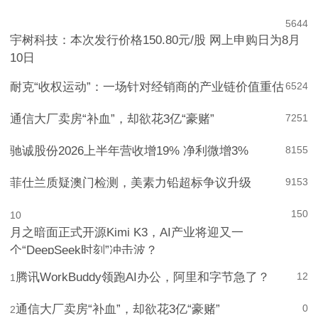
5
644
宇树科技：本次发行价格150.80元/股 网上申购日为8月
10日
耐克“收权运动”：一场针对经销商的产业链价值重估
6
524
通信大厂卖房“补血”，却欲花3亿“豪赌”
7
251
驰诚股份2026上半年营收增19% 净利微增3%
8
155
菲仕兰质疑澳门检测，美素力铅超标争议升级
9
153
150
10
月之暗面正式开源Kimi K3，AI产业将迎又一
个“DeepSeek时刻”冲击波？
腾讯WorkBuddy领跑AI办公，阿里和字节急了？
12
1
通信大厂卖房“补血”，却欲花3亿“豪赌”
0
2