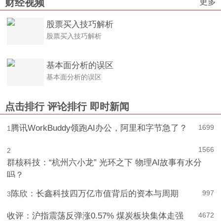
更多
财经视频
股票买入技巧解析
股票买入技巧解析
基本面分析的误区
基本面分析的误区
点击排行
评论排行
即时新闻
腾讯WorkBuddy领跑AI办公，阿里和字节急了？
1699
1
1566
2
群核科技：“杭州六小龙” 光环之下 物理AI故事有水分
吗？
陈欣：长鑫科技四万亿市值背后的资本与周期
997
3
收评：沪指震荡反弹涨0.57% 煤炭板块集体走强
4
672