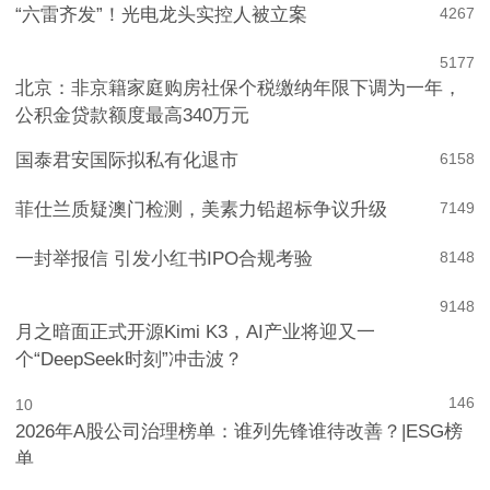
“六雷齐发”！光电龙头实控人被立案
4
267
5
177
北京：非京籍家庭购房社保个税缴纳年限下调为一年，
公积金贷款额度最高340万元
国泰君安国际拟私有化退市
6
158
菲仕兰质疑澳门检测，美素力铅超标争议升级
7
149
一封举报信 引发小红书IPO合规考验
8
148
9
148
月之暗面正式开源Kimi K3，AI产业将迎又一
个“DeepSeek时刻”冲击波？
146
10
2026年A股公司治理榜单：谁列先锋谁待改善？|ESG榜
单