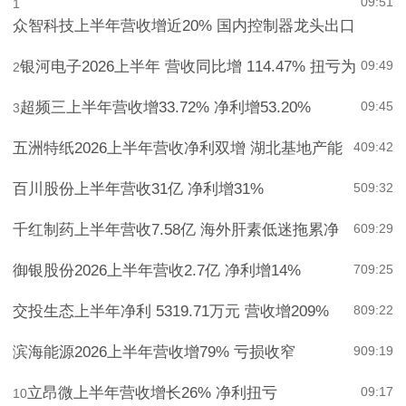
09:51
1
众智科技上半年营收增近20% 国内控制器龙头出口
银河电子2026上半年 营收同比增 114.47% 扭亏为
09:49
2
超频三上半年营收增33.72% 净利增53.20%
09:45
3
五洲特纸2026上半年营收净利双增 湖北基地产能
4
09:42
百川股份上半年营收31亿 净利增31%
5
09:32
千红制药上半年营收7.58亿 海外肝素低迷拖累净
6
09:29
御银股份2026上半年营收2.7亿 净利增14%
7
09:25
交投生态上半年净利 5319.71万元 营收增209%
8
09:22
滨海能源2026上半年营收增79% 亏损收窄
9
09:19
立昂微上半年营收增长26% 净利扭亏
09:17
10