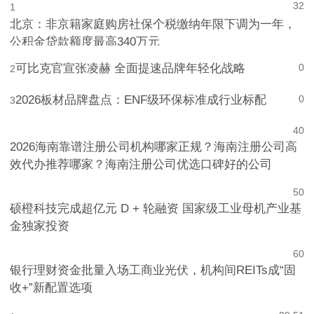
32
1
北京：非京籍家庭购房社保个税缴纳年限下调为一年，
公积金贷款额度最高340万元
可比克官宣张凌赫 全面提速品牌年轻化战略
0
2
2026板材品牌盘点：ENF级环保标准成行业标配
0
3
4
0
2026海南靠谱注册公司机构哪家正规？海南注册公司高
效代办推荐哪家？海南注册公司优选口碑好的公司
5
0
硕橙科技完成超亿元 D + 轮融资 国家级工业母机产业基
金独家投资
6
0
银行理财资金批量入场工商业光伏，机构间REITs成“固
收+”新配置选项