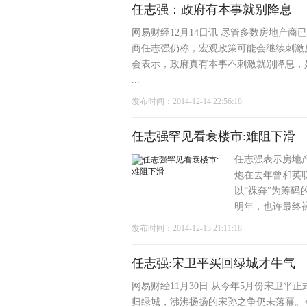
任志强：政府有本事就别降息
网易财经12月14日讯 尽管多数房地产
商任志强仍称，宏观政策可能会继续刺激房
会表示，政府真有本事不刺激就别降息，
...
发布时间：2014-12-14 22:56:18
任志强罕见看衰楼市:难阻下滑
任志强表示房地
炮在去年曾和英
以“裸奔”为筹
明年，也许最终裸
发布时间：2014-12-13 21:11:18
任志强:宋卫平买回绿城才牛气
网易财经11月30日 从今年5月份宋卫平
归绿城，沸沸扬扬的宋孙之争仍未落幕。