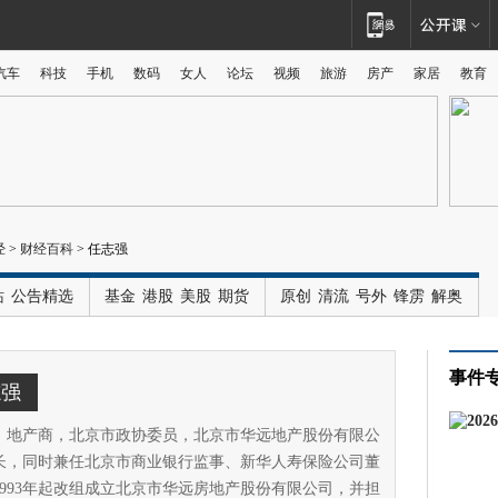
汽车
科技
手机
数码
女人
论坛
视频
旅游
房产
家居
教育
广告
经
>
财经百科
>
任志强
站
公告精选
基金
港股
美股
期货
原创
清流
号外
锋雳
解奥
事件
志强
，地产商，北京市政协委员，北京市华远地产股份有限公
长，同时兼任北京市商业银行监事、新华人寿保险公司董
1993年起改组成立北京市华远房地产股份有限公司，并担