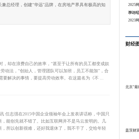
长兼总经理，创建“华远”品牌，在房地产界具有极高的知
202
202
季论
202
财经
时，却在浪费自己的效率，“甚至于让所有的员工都变成奴
劳动法，“创始人，管理团队可以加班，员工不能加”，合
要解决的事情，要提高劳动效率。在这篇名为《不 ...
北京"最
日讯 任志强在2015中国企业领袖年会上发表讲话称，中国只
新，能创先就不错了。比如互联网并不是马云发明的。几
新，所以创新很难，还好我退休了，我不干了，交给年轻
盖茨财富