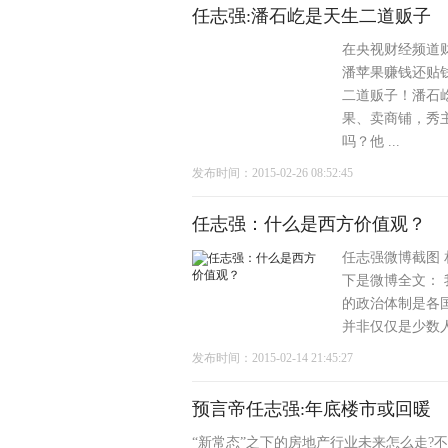
任志强:潘石屹是天生二道贩子
在央视财经频道
潘苹果赚钱还贴
二道贩子！潘石
果、卖商铺，秀
吗？他 ...
发布时间：2015-02-26 08:52:45
任志强：什么是西方价值观？
任志强微博截图
下是微博全文：
的政治体制是各
并非仅仅是少数人
发布时间：2015-02-14 21:45:27
预言帝任志强:年底楼市或回暖
“新常态”之下的房地产行业未来怎么走?