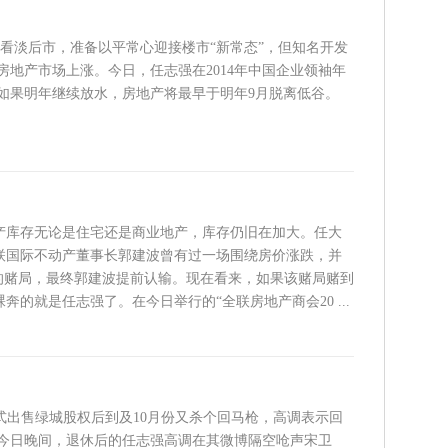
商已看淡后市，准备以平常心迎接楼市“新常态”，但知名开发
地产市场上涨。今日，任志强在2014年中国企业领袖年
如果明年继续放水，房地产将最早于明年9月脱离低谷。
产库存无论是住宅还是商业地产，库存仍旧在加大。任大
联国际不动产董事长郭建波曾有过一场围绕房价涨跌，并
码的赌局，最终郭建波提前认输。现在看来，如果该赌局赌到
奔的就是任志强了。在今日举行的“全联房地产商会20 ...
正式出售绿城股权后到及10月份又杀个回马枪，高调表示回
今日晚间，退休后的任志强高调在其微博隔空呛声宋卫