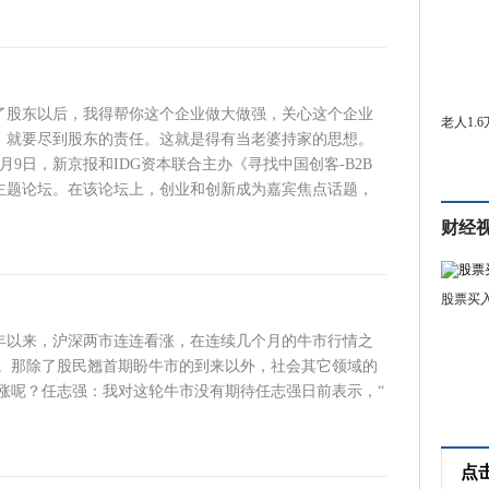
了股东以后，我得帮你这个企业做大做强，关心这个企业
老人1.
，就要尽到股东的责任。这就是得有当老婆持家的思想。
月9日，新京报和IDG资本联合主办《寻找中国创客-B2B
》主题论坛。在该论坛上，创业和创新成为嘉宾焦点话题，
财经
股票买
今年以来，沪深两市连连看涨，在连续几个月的牛市行情之
。那除了股民翘首期盼牛市的到来以外，社会其它领域的
涨呢？任志强：我对这轮牛市没有期待任志强日前表示，“
点