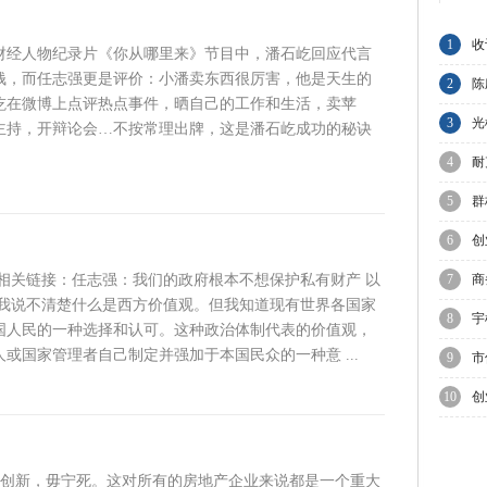
1
收
财经人物纪录片《你从哪里来》节目中，潘石屹回应代言
钱，而任志强更是评价：小潘卖东西很厉害，他是天生的
集
2
陈
屹在微博上点评热点事件，晒自己的工作和生活，卖苹
与
3
光
主持，开辩论会…不按常理出牌，这是潘石屹成功的秘诀
球
4
耐
业
5
群
A
6
创
走
 相关链接：任志强：我们的政府根本不想保护私有财产 以
7
商
 我说不清楚什么是西方价值观。但我知道现有世界各国家
制
8
宇
国人民的一种选择和认可。这种政治体制代表的价值观，
或国家管理者自己制定并强加于本国民众的一种意 ...
上
9
市
上
10
创
不创新，毋宁死。这对所有的房地产企业来说都是一个重大