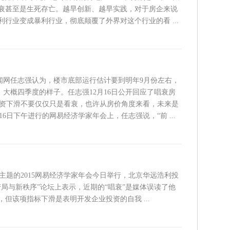
衰甚至是生死存亡。越早创新、越早实践，对于房企来说
行业变成暴利行业，彻底颠覆了外界对这个行业的看 ...
闻网任志强认为，楼市底部运行估计要到明年9月份左右，
大概四季度的样子。任志强12月16日公开回应了唱衰房
投资下滑不要仅仅只是看衰，也许从房价角度来看，未来是
月16日下午进行的网易经济学家年会上，任志强说，“前 ...
”为主题的2015网易经济学家年会今日举行，北京华远浩利投
局与新秩序”论坛上表示，近期的“唱衰”是媒体误读了他
但该项指标下滑是表明开发企业投资的自我 ...