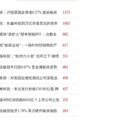
评：沪指震荡反弹涨0.57% 煤炭板块
1373
体走强
欣：长鑫科技四万亿市值背后的资本
1065
周期
模块“卖铲人”猎奇智能IPO ：台数全
682
第一，却在中际旭创的账上越陷越深
克“收权运动”：一场针对经销商的产
617
链价值重估
核科技：“杭州六小龙” 光环之下 物理
551
I故事有水分吗？
业板指半日跌0.67% 贵金属板块逆势
482
强
务部：对美国合规性测试公司采取反
459
措施
树科技：本次发行价格150.80元/股 网
437
申购日为8月10日
值400亿却回购8416亿？上市公司公告
355
演"万倍乌龙"
业板指低开1.78% 算力硬件板块领跌
263