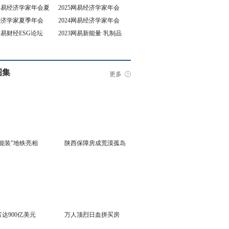
5网易经济学家年会夏
2025网易经济学家年会
4经济学家夏季年会
2024网易经济学家年会
坛
3网易财经ESG论坛
2023网易新能量·乳制品
行业峰会
图集
更多
能装"地铁亮相
陕西保障房成荒漠孤岛
达900亿美元
万人顶烈日血拼买房