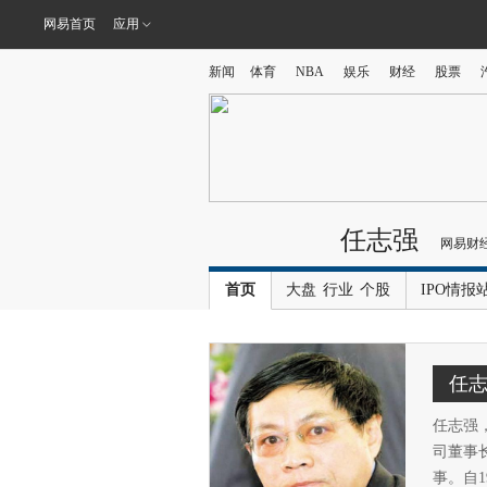
网易首页
应用
新闻
体育
NBA
娱乐
财经
股票
任志强
网易财
首页
大盘
行业
个股
IPO情报
任
任志强
司董事
事。自