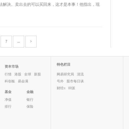
法解决。卖出去的可以买回来，这才是本事！他指出，现
7
...
>
特色栏目
资本市场
行情
港股
全球
新股
网易研究局
清流
科创板
易会满
号外
股市每日谈
财经π
00派
基金
金融
净值
银行
排行
保险