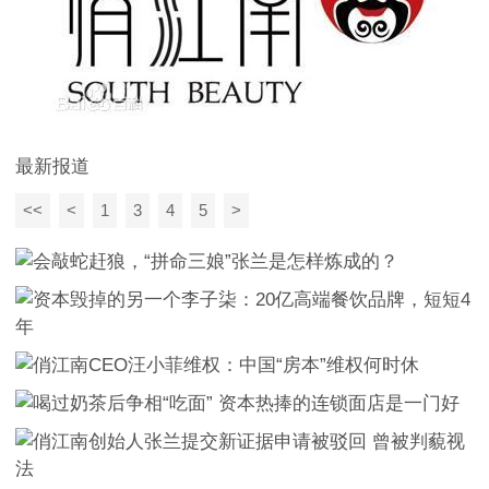
最新报道
<<
<
1
3
4
5
>