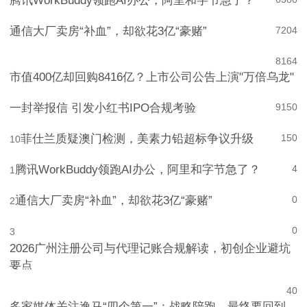
腾讯WorkBuddy领跑AI办公，阿里和字节急了？
通信大厂卖房“补血”，却欲花3亿“豪赌”
7
204
8
164
市值400亿却回购8416亿？上市公司公告上演"万倍乌龙"
一封举报信 引发小红书IPO合规考验
9
150
菲仕兰质疑澳门检测，美素力铅超标争议升级
150
10
腾讯WorkBuddy领跑AI办公，阿里和字节急了？
4
1
通信大厂卖房“补血”，却欲花3亿“豪赌”
0
2
0
3
2026广州注册公司与代理记账合规解读，初创企业避坑
要点
4
0
多家媒体关注逸马“四个第一”：战略陪跑，最终要回到