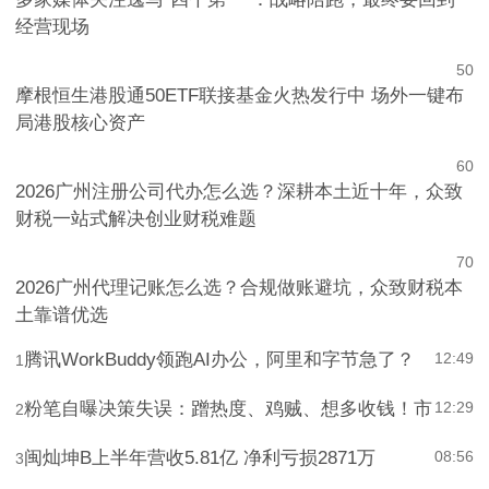
经营现场
5
0
摩根恒生港股通50ETF联接基金火热发行中 场外一键布
局港股核心资产
6
0
2026广州注册公司代办怎么选？深耕本土近十年，众致
财税一站式解决创业财税难题
7
0
2026广州代理记账怎么选？合规做账避坑，众致财税本
土靠谱优选
腾讯WorkBuddy领跑AI办公，阿里和字节急了？
12:49
1
粉笔自曝决策失误：蹭热度、鸡贼、想多收钱！市
12:29
2
闽灿坤B上半年营收5.81亿 净利亏损2871万
08:56
3