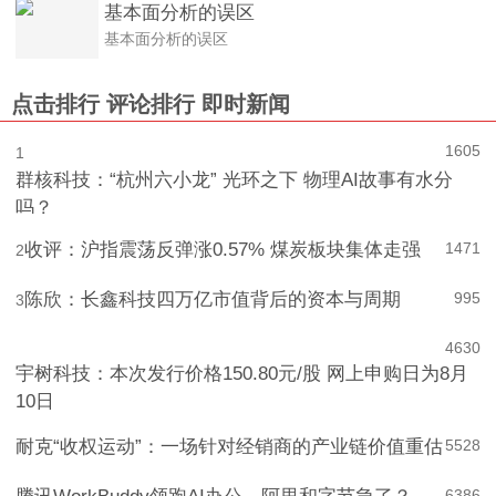
基本面分析的误区
基本面分析的误区
点击排行
评论排行
即时新闻
1605
1
群核科技：“杭州六小龙” 光环之下 物理AI故事有水分
吗？
收评：沪指震荡反弹涨0.57% 煤炭板块集体走强
1471
2
陈欣：长鑫科技四万亿市值背后的资本与周期
995
3
4
630
宇树科技：本次发行价格150.80元/股 网上申购日为8月
10日
耐克“收权运动”：一场针对经销商的产业链价值重估
5
528
6
386