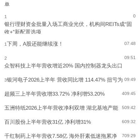
单
0
1
银行理财资金批量入场工商业光伏，机构间REITs成“固
收+”新配置选项
下周，A股还能继续涨！
07:48
1
09:51
2
众智科技上半年营收增近20% 国内控制器龙头出口
银河电子2026上半年 营收同比增 114.47% 扭亏为
09:49
3
超频三上半年营收增33.72% 净利增53.20%
4
09:45
五洲特纸2026上半年营收净利双增 湖北基地产能
5
09:42
百川股份上半年营收31亿 净利增31%
6
09:32
千红制药上半年营收7.58亿 海外肝素低迷拖累净
7
09:29