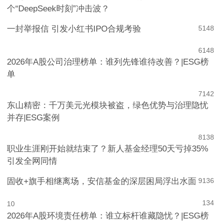
月之暗面正式开源Kimi K3，AI产业将迎又一
个“DeepSeek时刻”冲击波？
一封举报信 引发小红书IPO合规考验
5
148
6
148
2026年A股公司治理榜单：谁列先锋谁待改善？|ESG榜
单
7
142
东山精密：千万美元光模块被盗，绿色优势与治理隐忧
并存|ESG案例
8
138
职业生涯刚开始就结束了？新人基金经理50天亏掉35%
引发全网同情
固收+旗手相继离场，安信基金的深层困局浮出水面
9
136
134
10
2026年A股环境责任榜单：谁立标杆谁藏隐忧？|ESG榜