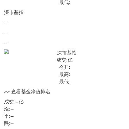
最低:
深市基指
--
--
--
成交:
亿
今开:
最高:
最低:
>> 查看基金净值排名
成交:
--
亿
涨:
--
平:
--
跌:
--