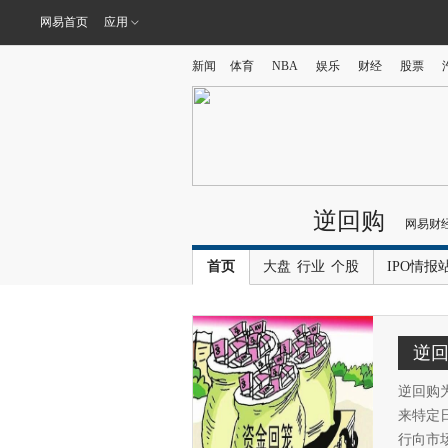
网易首页
应用
新闻
体育
NBA
娱乐
财经
股票
逆回购
网易财
首页
大盘
行业
个股
IPO情报
逆
逆回购
来特定
行向市