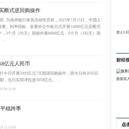
亿元买断式逆回购操作
日讯 为保持银行体系流动性充裕，2025年7月15日，中国人
量、利率招标、多重价位中标方式开展14000亿元买断式
老人1.
，3个月（91天）期操作量8000亿元，6个月（182天）期
...
财经
58亿元人民币
央行今日开展5093亿元7天期逆回购操作，因今日有2035亿
股票买
，当日实现净投放3058亿元。 ...
 09:26:49
望平稳跨季
点
 15:10:04