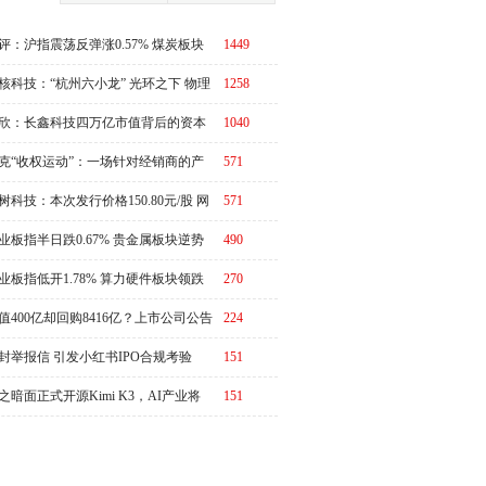
评：沪指震荡反弹涨0.57% 煤炭板块
1449
体走强
核科技：“杭州六小龙” 光环之下 物理
1258
I故事有水分吗？
欣：长鑫科技四万亿市值背后的资本
1040
周期
克“收权运动”：一场针对经销商的产
571
链价值重估
树科技：本次发行价格150.80元/股 网
571
申购日为8月10日
业板指半日跌0.67% 贵金属板块逆势
490
强
业板指低开1.78% 算力硬件板块领跌
270
值400亿却回购8416亿？上市公司公告
224
演"万倍乌龙"
封举报信 引发小红书IPO合规考验
151
之暗面正式开源Kimi K3，AI产业将
151
又一个“DeepSeek时刻”冲击波？