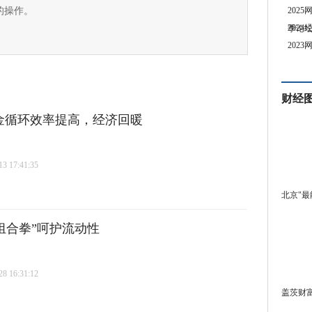
的操作。
202
202
季论
202
财经
资金循环效率提高，经济回暖
 17:41:35
北京"最
组合拳”呵护流动性
 16:31:12
盖茨财富