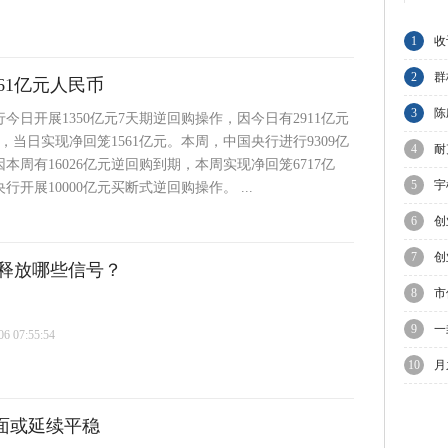
1
收
集
2
群
61亿元人民币
A
3
陈
行今日开展1350亿元7天期逆回购操作，因今日有2911亿元
，当日实现净回笼1561亿元。本周，中国央行进行9309亿
与
4
耐
本周有16026亿元逆回购到期，本周实现净回笼6717亿
业
5
宇
开展10000亿元买断式逆回购操作。 ...
上
6
创
走
7
创
释放哪些信号？
8
市
上
9
一
 07:55:54
10
月
迎
面或延续平稳