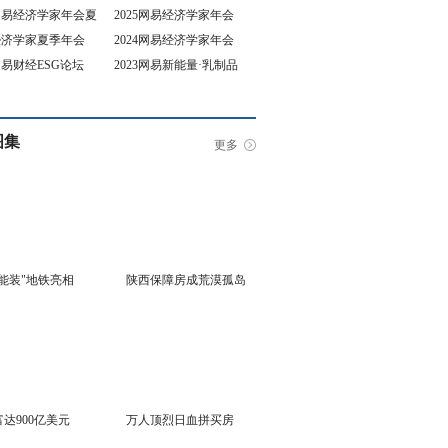
5网易经济学家年会夏
2025网易经济学家年会
4经济学家夏季年会
2024网易经济学家年会
坛
3网易财经ESG论坛
2023网易新能量·乳制品
行业峰会
图集
更多
能装"地铁亮相
陕西保障房成荒漠孤岛
达900亿美元
万人顶烈日血拼买房