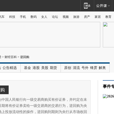
汽车
科技
手机
数码
女人
论坛
视频
旅游
房产
家居
教育
广告
经
>
财经百科
>
逆回购
站
公告精选
基金
港股
美股
期货
原创
清流
号外
锋雳
解奥
事件
回购
为中国人民银行向一级交易商购买有价证券，并约定在未
日期将有价证券卖给一级交易商的交易行为，逆回购为央
场上投放流动性的操作，逆回购到期则为央行从市场收回