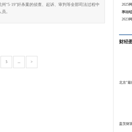
年杭州“5·19”奸杀案的侦查、起诉、审判等全部司法过程中
202
人员。
202
季论
202
财经
5
...
>
北京"最
盖茨财富