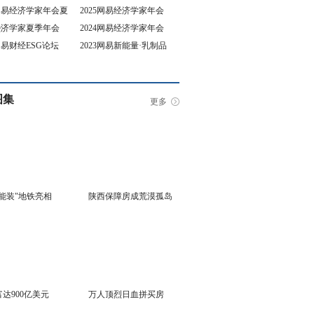
5网易经济学家年会夏
2025网易经济学家年会
4经济学家夏季年会
2024网易经济学家年会
坛
3网易财经ESG论坛
2023网易新能量·乳制品
行业峰会
图集
更多
能装"地铁亮相
陕西保障房成荒漠孤岛
达900亿美元
万人顶烈日血拼买房