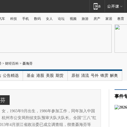
汽车
科技
手机
数码
女人
论坛
视频
旅游
房产
家居
教育
广告
经
>
财经百科
>
聂海芬
站
公告精选
基金
港股
美股
期货
原创
清流
号外
锋雳
解奥
事件
海芬
女，1965年9月出生，1986年参加工作，同年加入中国
，杭州市公安局刑侦支队预审大队大队长。全国“三八”红
2013年4月浙江省政法委已成立调查组，彻查聂海芬等