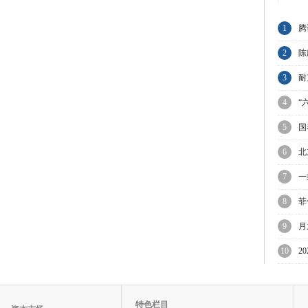
1
腾
节
2
陈
与
3
耐
业
4
“
5
国
6
北
限
7
一
万
8
菲
议
9
月
迎
10
2
待
特色栏目