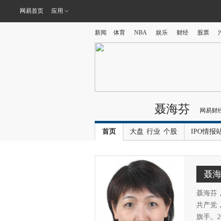
网易首页
应用
新闻
体育
NBA
娱乐
财经
股票
聂海芬
网易财
首页
大盘
行业
个股
IPO情报
聂
聂海芬，
共产党
旗手。