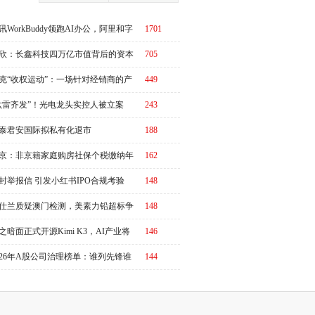
讯WorkBuddy领跑AI办公，阿里和字
1701
急了？
欣：长鑫科技四万亿市值背后的资本
705
周期
克“收权运动”：一场针对经销商的产
449
链价值重估
六雷齐发”！光电龙头实控人被立案
243
泰君安国际拟私有化退市
188
京：非京籍家庭购房社保个税缴纳年
162
下调为一年，公积金贷款额度最高340
封举报信 引发小红书IPO合规考验
148
元
仕兰质疑澳门检测，美素力铅超标争
148
升级
之暗面正式开源Kimi K3，AI产业将
146
又一个“DeepSeek时刻”冲击波？
026年A股公司治理榜单：谁列先锋谁
144
改善？|ESG榜单