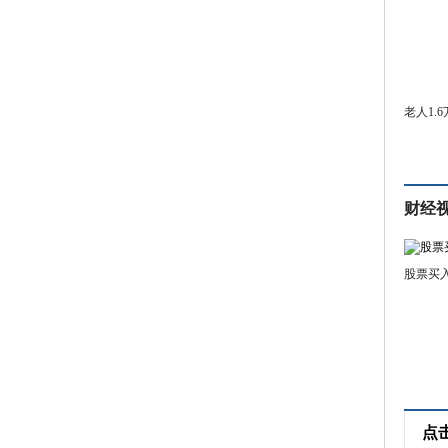
老人1.
财经
股票买
点